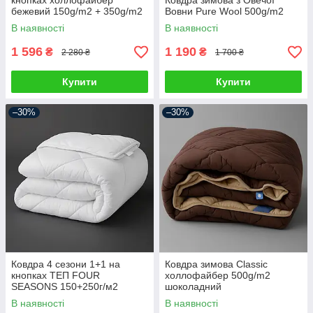
кнопках холлофайбер
Ковдра зимова з Овечої
бежевий 150g/m2 + 350g/m2
Вовни Pure Wool 500g/m2
В наявності
В наявності
1 596
1 190
₴
₴
2 280 ₴
1 700 ₴
Купити
Купити
–30%
–30%
Ковдра 4 сезони 1+1 на
Ковдра зимова Classic
кнопках ТЕП FOUR
холлофайбер 500g/m2
SEASONS 150+250г/м2
шоколадний
В наявності
В наявності