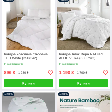
Ковдра класична стьобана
Ковдра Алоє Вера NATURE
ТЕП White (350г/м2)
ALOE VERA (350 г/м2)
В наявності
В наявності
896
1 190
₴
₴
1 280 ₴
1 700 ₴
Купити
Купити
–30%
–30%