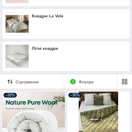
Ковдри Le Vele
Літні ковдри
Сортування
0
Фільтри
–30%
–30%