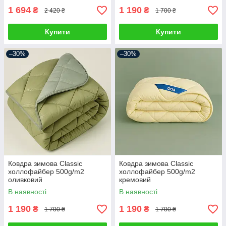
1 694
1 190
₴
₴
2 420 ₴
1 700 ₴
Купити
Купити
–30%
–30%
Ковдра зимова Classic
Ковдра зимова Classic
холлофайбер 500g/m2
холлофайбер 500g/m2
оливковий
кремовий
В наявності
В наявності
1 190
1 190
₴
₴
1 700 ₴
1 700 ₴