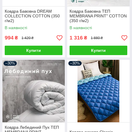
Ковдра Бавовна DREAM
Ковдра Бавовна ТЕП
COLLECTION COTTON (350
MEMBRANA PRINT" COTTON
г/м2)
(350 г/м2)
В наявності
В наявності
994
1 316
₴
₴
1 420 ₴
1 880 ₴
Купити
Купити
–30%
–30%
Ковдра Лебединий Пух ТЕП