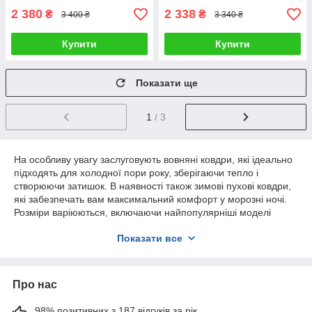
2 380
2 338
₴
₴
3 400 ₴
3 340 ₴
Купити
Купити
Показати ще
1
/ 3
На особливу увагу заслуговують вовняні ковдри, які ідеально
підходять для холодної пори року, зберігаючи тепло і
створюючи затишок. В наявності також зимові пухові ковдри,
які забезпечать вам максимальний комфорт у морозні ночі.
Розміри варіюються, включаючи найпопулярніші моделі
200х220 см, які підійдуть для просторих двоспальних ліжок.
Показати все
Купити двоспальні ковдри або вибрати підходящий варіант
полуторної ковдри – легко та просто в нашому магазині. Ми
гарантуємо високу якість та комфорт кожного виробу.
Про нас
98% позитивних з 187 відгуків за рік