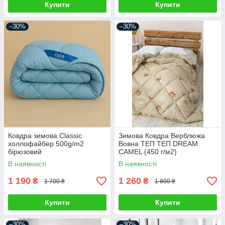
Купити
Купити
–30%
–30%
Ковдра зимова Classic
Зимова Ковдра Верблюжа
холлофайбер 500g/m2
Вовна ТЕП ТЕП DREAM
бірюзовий
CAMEL (450 г/м2)
В наявності
В наявності
1 190
1 260
₴
₴
1 700 ₴
1 800 ₴
Купити
Купити
–30%
–30%