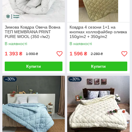
Зимова Ковдра Овеча Вовна
Ковдра 4 сезони 1+1 на
ТЕП MEMBRANA PRINT
кнопках холлофайбер оливка
PURE WOOL (350 г/м2)
150g/m2 + 350g/m2
В наявності
В наявності
1 393
1 596
₴
₴
1 990 ₴
2 280 ₴
Купити
Купити
–30%
–30%