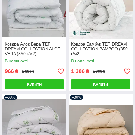
Ковдра Алоє Вера ТЕП
Ковдра Бамбук ТЕП DREAM
DREAM COLLECTION ALOE
COLLECTION BAMBOO (350
VERA (350 г/м2)
г/м2)
В наявності
В наявності
966
1 386
₴
₴
1 380 ₴
1 980 ₴
Купити
Купити
–30%
–30%