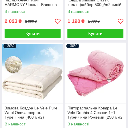
MEMBRANA PRINT
Ковдра зимова Classic
HARMONY Чохол - Бавовна
холлофайбер 500g/m2 синій
(400 г/м2)
В наявності
В наявності
2 023
1 190
₴
₴
2 890 ₴
1 700 ₴
Купити
Купити
–30%
–30%
Зимова Ковдра Le Vele Pure
Півтораспальна Ковдра Le
Wool Овеча шерсть
Vele Dophia 4 Сезони 1+1
Туреччина (400 г/м2)
Туреччина Рожевий (250 г/м2
+ 250 г/м2)
В наявності
В наявності