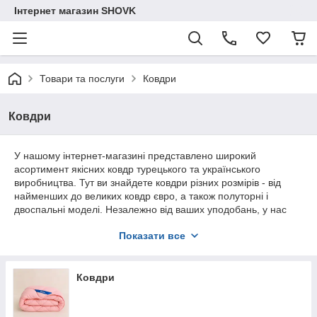
Інтернет магазин SHOVK
Товари та послуги
Ковдри
Ковдри
У нашому інтернет-магазині представлено широкий
асортимент якісних ковдр турецького та українського
виробництва. Тут ви знайдете ковдри різних розмірів - від
найменших до великих ковдр євро, а також полуторні і
двоспальні моделі. Незалежно від ваших уподобань, у нас
завжди можна купити ковдру, яка підійде саме вам.
Показати все
Для вибору відповідного розміру виберіть модель
ковдри, перейдіть на сторінку товару, виберіть
потрібний розмір та натисніть купити.
Ковдри