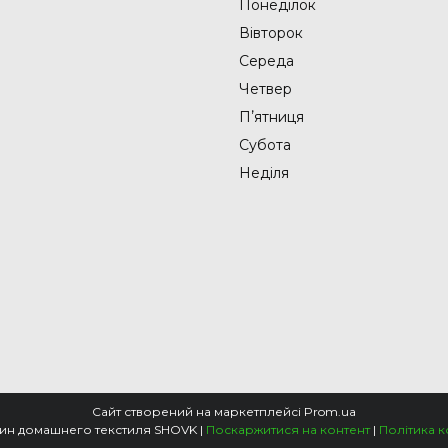
Понеділок
Вівторок
Середа
Четвер
Пʼятниця
Субота
Неділя
Сайт створений на маркетплейсі
Prom.ua
Интернет-магазин домашнего текстиля SHOVK |
Поскаржитися на контент
|
Політика к