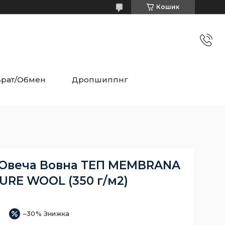
Кошик
врат/Обмен
Дропшиппнг
 Овеча Вовна ТЕП MEMBRANA
URE WOOL (350 г/м2)
–30%