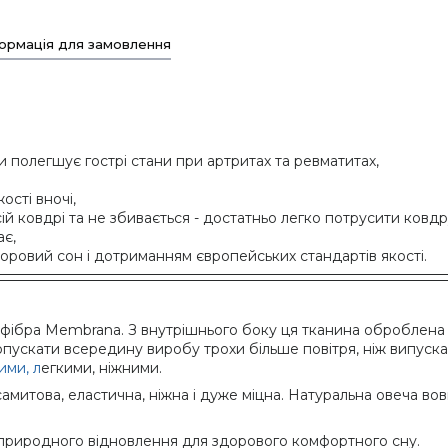
ормація для замовлення
и полегшує гострі стани при артритах та ревматитах,
ості вночі,
й ковдрі та не збивається - достатньо легко потрусити ковдр
ає,
доровий сон і дотриманням європейських стандартів якості.
офібра Membrana. З внутрішнього боку ця тканина оброблена
ускати всередину виробу трохи більше повітря, ніж випускат
ими, л
егкими, ніжними.
митова, еластична, ніжна і дуже міцна. Натуральна овеча вов
а природного відновлення для здорового комфортного сну.