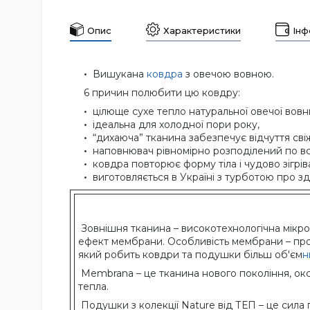
Опис
Характеристики
Інф
Вишукана
ковдра
з овечою вовною.
6 причин полюбити цю ковдру:
цілюще сухе тепло натуральної овечої вовн
ідеальна для холодної пори року,
“дихаюча” тканина забезпечує відчуття свіж
наповнювач рівномірно розподілений по всі
ковдра повторює форму тіла і чудово зігрів
виготовляється в Україні з турботою про з
Зовнішня тканина – високотехнологічна мікр
ефект мембрани. Особливість мембрани – проп
який робить ковдри та подушки більш об'єм
н
Membrana – це тканина нового покоління, окса
тепла.
Подушки з колекції Nature від ТЕП – це сил