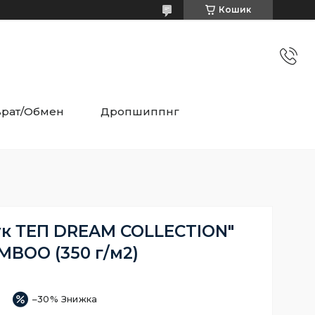
Кошик
врат/Обмен
Дропшиппнг
к ТЕП DREAM COLLECTION"
MBOO (350 г/м2)
–30%