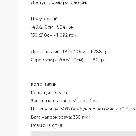
Доступні розміри ковдри:
Полуторний
140х210см - 994 грн
150x210см - 1 092 грн
Двоспальний (180х210см) - 1 288 грн
Євророзмір (200х210см) - 1 386 грн
Колір: Білий
Колекція: Dream
Зовнішня тканина: Мікрофібра
Наповнювач: 30% бамбукове волокно / 70% полі
Вага наповнювача: 350 г/м²
Розмірна сітка: