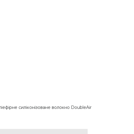
ефірне силіконізоване волокно DoubleAir