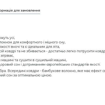
ормація для замовлення
жуть усі,
окном для комфортного і міцного сну,
ості вночі та є ідеальним для літа,
ій ковдрі та не збивається - достатньо легко потрусити ковд
ігріває,
й машині та сушити в сушильній машині,
доровий сон і дотриманням європейських стандартів якості.
бра. Всередині ковдри - бамбукове волокно, яке має ефект сві
ний сон за оптимальною ціною.