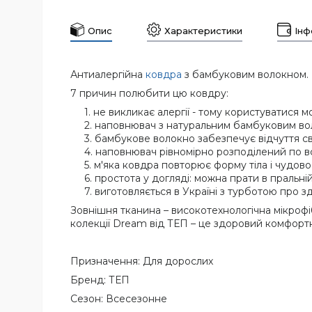
Опис
Характеристики
Інф
Антиалергійна
ковдра
з бамбуковим волокном.
7 причин полюбити цю ковдру:
не викликає алергії - тому користуватися мо
наповнювач з натуральним бамбуковим вол
бамбукове волокно забезпечує відчуття свіж
наповнювач рівномірно розподілений по вс
м'яка ковдра повторює форму тіла і чудово з
простота у догляді: можна прати в пральні
виготовляється в Україні з турботою про з
Зовнішня тканина – високотехнологічна мікрофі
колекції Dream від ТЕП – це здоровий комфорт
Призначення: Для дорослих
Бренд: ТЕП
Сезон: Всесезонне