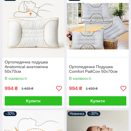
Ортопедична подушка
Anatomical анатомічна
Ортопедична Подушка
50х70см
Comfort РайСон 50х70см
В наявності
В наявності
994
994
₴
₴
1 420 ₴
1 420 ₴
Купити
Купити
–30%
Новинка
–30%