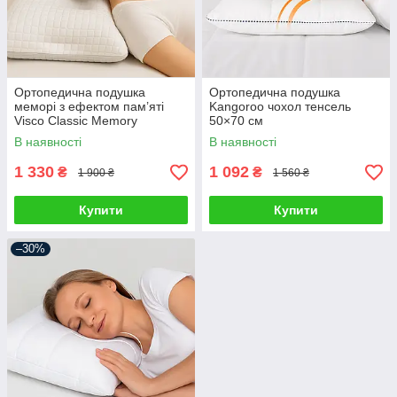
Ортопедична подушка
Ортопедична подушка
меморі з ефектом пам’яті
Kangoroo чохол тенсель
Visco Classic Memory
50×70 см
40×60см
В наявності
В наявності
1 330
1 092
₴
₴
1 900 ₴
1 560 ₴
Купити
Купити
–30%