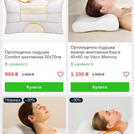
Ортопедична подушка
Ортопедична подушка
меморі анатомічна Kayra
Comfort анатомічна 50х70см
40×60 см Visco Memory
В наявності
В наявності
994
1 330
₴
₴
1 420 ₴
1 900 ₴
Купити
Купити
Новинка
–30%
–30%