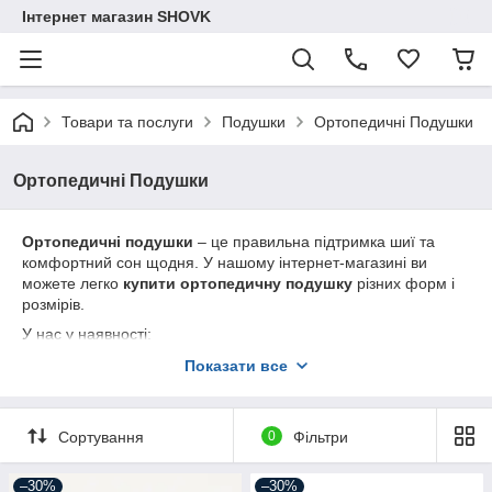
Інтернет магазин SHOVK
Товари та послуги
Подушки
Ортопедичні Подушки
Ортопедичні Подушки
Ортопедичні подушки
– це правильна підтримка шиї та
комфортний сон щодня. У нашому інтернет-магазині ви
можете легко
купити ортопедичну подушку
різних форм і
розмірів.
У нас у наявності:
класичні та анатомічні моделі;
Показати все
ортопедичні подушки 50×70 см
і 70×70 см;
антиалергенні матеріали: Memory Foam, бавовна,
Сортування
0
Фільтри
бамбук, мікрофібра;
турецькі та українські бренди високої якості.
–30%
–30%