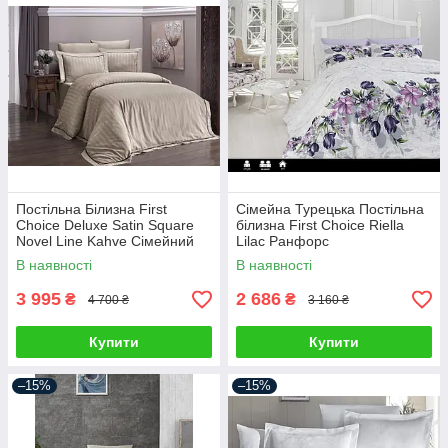
Постільна Білизна First
Сімейна Турецька Постільна
Choice Deluxe Satin Square
білизна First Choice Riella
Novel Line Kahve Сімейний
Lilac Ранфорс
В наявності
В наявності
3 995
2 686
₴
₴
4 700 ₴
3 160 ₴
Купити
Купити
–15%
–15%