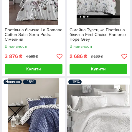
Постільна білизна La Romano
Сімейна Турецька Постільна
Cotton Satin Serra Pudra
білизна First Choice Ranforce
Сімейний
Hope Grey
В наявності
В наявності
3 876
2 686
₴
₴
4 560 ₴
3 160 ₴
Купити
Купити
Новинка
–15%
–15%