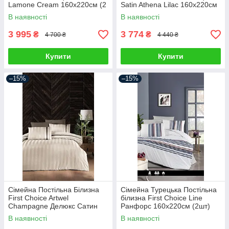
Lamone Cream 160х220см (2
Satin Athena Lilac 160х220см
шт)
(2 шт)
В наявності
В наявності
3 995
3 774
₴
₴
4 700 ₴
4 440 ₴
Купити
Купити
–15%
–15%
Сімейна Постільна Білизна
Сімейна Турецька Постільна
First Choice Artwel
білизна First Choice Line
Champagne Делюкс Сатин
Ранфорс 160х220см (2шт)
160х220см (2 шт)
В наявності
В наявності