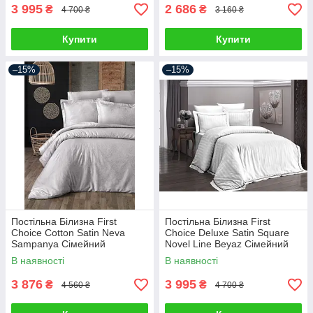
3 995
2 686
₴
₴
4 700 ₴
3 160 ₴
Купити
Купити
–15%
–15%
Постільна Білизна First
Постільна Білизна First
Choice Cotton Satin Neva
Choice Deluxe Satin Square
Sampanya Сімейний
Novel Line Beyaz Сімейний
В наявності
В наявності
3 876
3 995
₴
₴
4 560 ₴
4 700 ₴