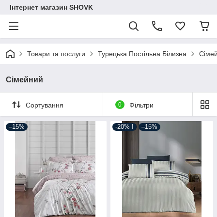
Інтернет магазин SHOVK
Товари та послуги
Турецька Постільна Білизна
Сіме
Сімейний
Сортування
0
Фільтри
–15%
-20% !
–15%