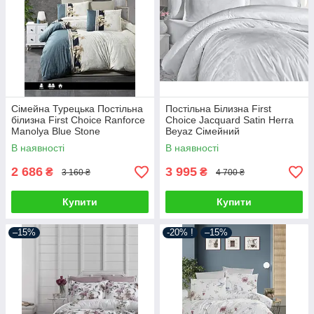
Сімейна Турецька Постільна
Постільна Білизна First
білизна First Choice Ranforce
Choice Jacquard Satin Herra
Manolya Blue Stone
Beyaz Сімейний
160х220см (2 шт)
В наявності
В наявності
2 686
3 995
₴
₴
3 160 ₴
4 700 ₴
Купити
Купити
–15%
-20% !
–15%