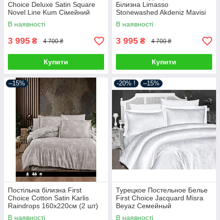
Choice Deluxe Satin Square
Білизна Limasso
Novel Line Kum Сімейний
Stonewashed Akdeniz Mavisi
Варена Бавовна
В наявності
В наявності
3 995
3 995
₴
₴
4 700 ₴
4 700 ₴
Купити
Купити
–15%
-20% !
–15%
Постільна білизна First
Турецкое Постельное Белье
Choice Cotton Satin Karlis
First Choice Jacquard Misra
Raindrops 160х220см (2 шт)
Beyaz Семейный
В наявності
В наявності