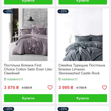
Купити
Купити
–15%
–15%
Постільна Білизна First
Сімейна Турецька Постільна
Choice Cotton Satin Evan Lilac
Білизна Limasso
Сімейний
Stonewashed Castle Rock
Варена Бавовна
В наявності
В наявності
3 876
3 995
₴
₴
4 560 ₴
4 700 ₴
Купити
Купити
–15%
–15%