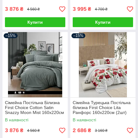
3 876
3 995
₴
₴
4 560 ₴
4 700 ₴
Купити
Купити
–15%
–15%
Сімейна Постільна Білизна
Сімейна Турецька Постільна
First Choice Cotton Satin
білизна First Choice Lita
Snazzy Moon Mist 160х220см
Ранфорс 160х220см (2шт)
(2 шт)
В наявності
В наявності
3 876
2 686
₴
₴
4 560 ₴
3 160 ₴