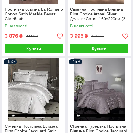
Постільна білизна La Romano
Сімейна Постільна Білизна
Cotton Satin Matilde Beyaz
First Choice Artwel Silver
Сімейний
Делюкс Сатин 160х220см (2
шт)
В наявності
В наявності
3 876
3 995
₴
₴
4 560 ₴
4 700 ₴
Купити
Купити
–15%
–15%
Сімейна Постільна Білизна
СІмейна Турецька Постільна
First Choice Jacquard Satin
Білизна First Choice Jacquard