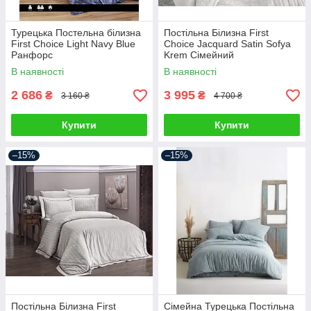
Турецька Постельна білизна
Постільна Білизна First
First Choice Light Navy Blue
Choice Jacquard Satin Sofya
Ранфорс
Krem Сімейний
В наявності
В наявності
2 686
3 995
₴
₴
3 160 ₴
4 700 ₴
Купити
Купити
–15%
–15%
Постільна Білизна First
Сімейна Турецька Постільна