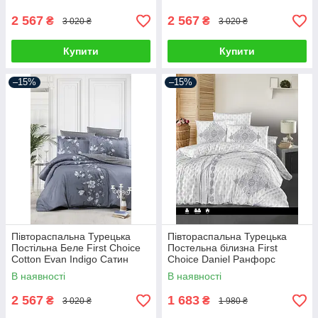
2 567
2 567
₴
₴
3 020 ₴
3 020 ₴
Купити
Купити
–15%
–15%
Півтораспальна Турецька
Півтораспальна Турецька
Постільна Беле First Choice
Постельна білизна First
Cotton Evan Indigo Сатин
Choice Daniel Ранфорс
В наявності
В наявності
2 567
1 683
₴
₴
3 020 ₴
1 980 ₴