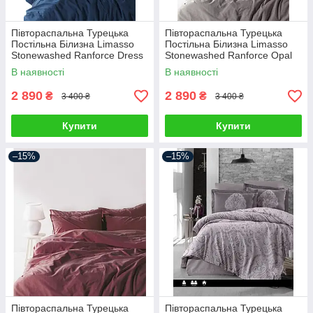
Півтораспальна Турецька
Півтораспальна Турецька
Постільна Білизна Limasso
Постільна Білизна Limasso
Stonewashed Ranforce Dress
Stonewashed Ranforce Opal
Blue Варена Хлопок
Grey Варена Бавовна
В наявності
В наявності
160х220см
2 890
2 890
₴
₴
3 400 ₴
3 400 ₴
Купити
Купити
–15%
–15%
Півтораспальна Турецька
Півтораспальна Турецька