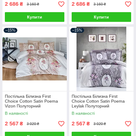
2 686
2 686
₴
₴
3 160 ₴
3 160 ₴
Купити
Купити
–15%
–15%
Постільна Білизна First
Постільна Білизна First
Choice Cotton Satin Poema
Choice Cotton Satin Poema
Vizon Полуторний
Leylak Полуторний
В наявності
В наявності
2 567
2 567
₴
₴
3 020 ₴
3 020 ₴