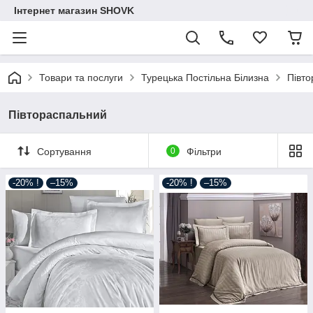
Інтернет магазин SHOVK
Товари та послуги
Турецька Постільна Білизна
Півт
Півтораспальний
Сортування
0
Фільтри
-20% !
–15%
-20% !
–15%