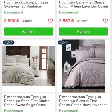
Постільна Білизна Limasso
Постільна Беле First Choice
Stonewashed Ranforce
Cotton Milena Lavender Сатин
Raspberry Варена Бавовна
В наявності
В наявності
160х220см
2 890
2 567
₴
₴
3 400 ₴
3 020 ₴
Купити
Купити
–15%
–15%
Півтораспальна Турецька
Півтораспальна Турецька
Постільна Беле First Choice
Постільна Білизна First
Cotton Sweta Beige Сатин
Choice Cotton Neva Lavender
Сатин
В наявності
В наявності