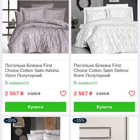
Постільна Білизна First
Постільна Білизна First
Choice Cotton Satin Advina
Choice Cotton Satin Delmor
Vizon Полуторний
Krem Полуторний
В наявності
В наявності
2 567
2 567
₴
₴
3 020 ₴
3 020 ₴
Купити
Купити
–15%
–15%