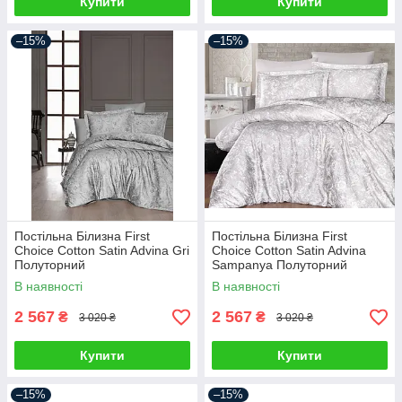
Купити
Купити
–15%
–15%
Постільна Білизна First
Постільна Білизна First
Choice Cotton Satin Advina Gri
Choice Cotton Satin Advina
Полуторний
Sampanya Полуторний
В наявності
В наявності
2 567
2 567
₴
₴
3 020 ₴
3 020 ₴
Купити
Купити
–15%
–15%