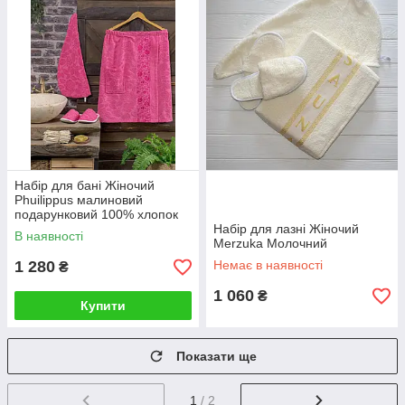
Набір для бані Жіночий
Phuilippus малиновий
подарунковий 100% хлопок
Набір для лазні Жіночий
В наявності
Merzuka Молочний
1 280
Немає в наявності
₴
1 060
₴
Купити
Показати ще
1
/ 2