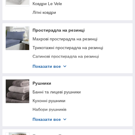
Ковдри Le Vele
Літні ковдри
Простирадла на резинці
Махрові простирадла на резинці
Трикотажні простирадла на резинці
Сатинові простирадла на резинці
Бязь Простирадла на резинці
Показати все
Страйп сатин простирадла не резинці
Рушники
Банні та лицеві рушники
Кухонні рушники
Набори рушників
Набори для Сауни і Лазні
Показати все
Пляжыне і великі рушники