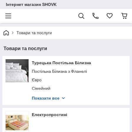
Інтернет магазин SHOVK
Товари та послуги
Товари та послуги
Турецька Постільна Білизна
Постільна Білизна з Фланелі
Євро
Сімейний
Півтораспальний
Показати все
Літні Комплекти Постільної Білизни
Постільна білизна з пледом
Електропростині
Постільна білизна для Дітей і Підлітків