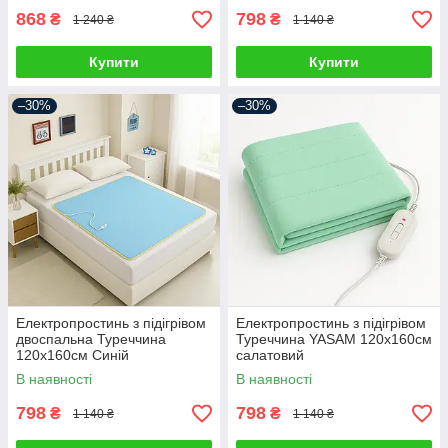
868
798
₴
₴
1 240 ₴
1 140 ₴
Купити
Купити
–30%
–30%
Електропростинь з підігрівом
Електропростинь з підігрівом
двоспальна Туреччина
Туреччина YASAM 120х160см
120х160см Синій
салатовий
В наявності
В наявності
798
798
₴
₴
1 140 ₴
1 140 ₴