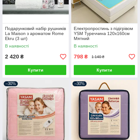
Подарунковий набір рушників
Електропростинь з підігрівом
La Maison з ароматом Rome
YSM Туреччина 120х160см
Ekru (3 шт)
Мятний
В наявності
В наявності
2 420
798
₴
₴
1 140 ₴
Купити
Купити
–30%
–30%