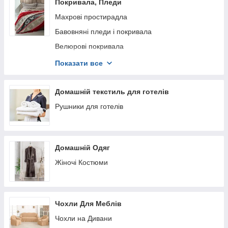
Рушники Maison d'or
Покривала, Пледи
Махрові простирадла
Бавовняні пледи і покривала
Велюрові покривала
Жакардові Покривала
Показати все
Пледи
Покривала Masion Dor
Домашній текстиль для готелів
Рушники для готелів
Домашній Одяг
Жіночі Костюми
Чохли Для Меблів
Чохли на Дивани