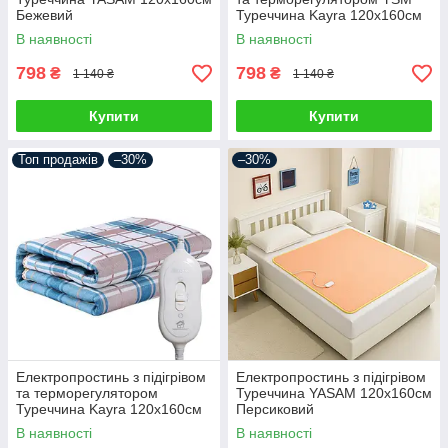
Бежевий
Туреччина Kayra 120х160см
Червоний
В наявності
В наявності
798
798
₴
₴
1 140 ₴
1 140 ₴
Купити
Купити
Топ продажів
–30%
–30%
Електропростинь з підігрівом
Електропростинь з підігрівом
та терморегулятором
Туреччина YASAM 120х160см
Туреччина Kayra 120х160см
Персиковий
Синій
В наявності
В наявності