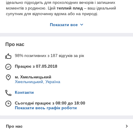
ідеально підходить для прохолодних вечорів і затишних
моментів з родиною. Цей
теплий плед
– ваш ідеальний
супутник для відпочинку вдома або на природі.
Купити плед
Istanbul Home – це не лише зручне рішення
Показати все
для себе, але й чудова ідея для подарунка. Порадуйте
близьких затишком і теплом –
плед на подарунок
завжди
буде актуальним і корисним.
Про нас
98% позитивних з 187 відгуків за рік
Працює з 07.05.2018
м. Хмельницький
Хмельницький, Україна
Контакти
Сьогодні працює з 08:00 до 18:00
Показати весь графік роботи
Про нас