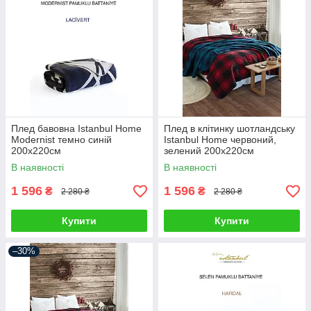
Плед бавовна Istanbul Home
Плед в клітинку шотландську
Modernist темно синій
Istanbul Home червоний,
200х220см
зелений 200х220см
В наявності
В наявності
1 596
1 596
₴
₴
2 280 ₴
2 280 ₴
Купити
Купити
–30%