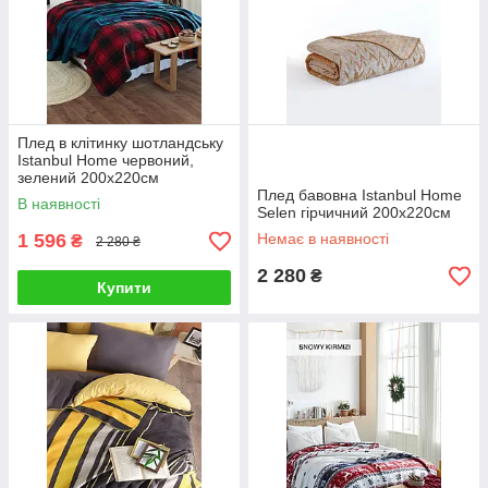
Плед в клітинку шотландську
Istanbul Home червоний,
зелений 200х220см
Плед бавовна Istanbul Home
В наявності
Selen гірчичний 200х220см
1 596
Немає в наявності
₴
2 280 ₴
2 280
₴
Купити