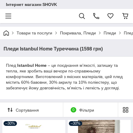
Інтернет магазин SHOVK
Товари та послуги
Покривала, Пледи
Пледи
Плед
Пледи Istanbul Home Туреччина (1598 грн)
Плед
Istanbul Home
– це поєднання м'якості, затишку та
тепла, яке зробить ваші вечори по-справжньому
комфортними. Виготовлений з якісних матеріалів, цей плед
містить 60% бавовни, 30% акрилу та 10% поліестеру, що
забезпечує йому довговічність, м'якість і легкість у догляді.
Сортування
0
Фільтри
–30%
–30%