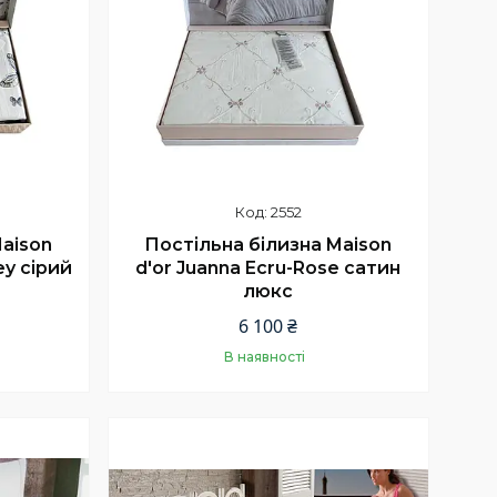
2552
Maison
Постільна білизна Maison
rey сірий
d'or Juanna Ecru-Rose сатин
люкс
6 100 ₴
В наявності
Купити