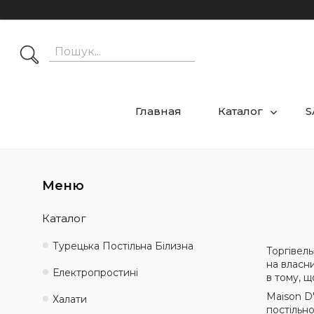
Главная
Каталог
S
Каталог
Турецька Постільна Білизна
Торгiвель
на власн
Електропростині
в тому, щ
Maison D
Халати
постільн