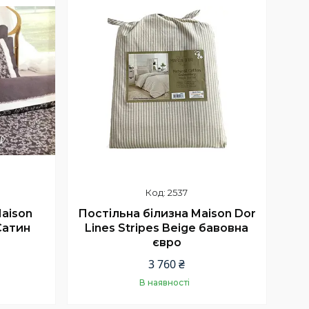
2537
Maison
Постільна білизна Maison Dor
 Сатин
Lines Stripes Beige бавовна
євро
3 760 ₴
В наявності