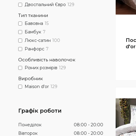
Двоспальний Євро
129
Тип тканини
Бавовна
15
Бамбук
7
Пос
Люкс-сатин
100
d'o
Ранфорс
7
Особливість наволочок
Різних розмірів
129
Виробник
Maison d'or
129
Графік роботи
Понеділок
08:00
20:00
Вівторок
08:00
20:00