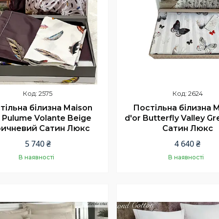
2575
2624
тільна білизна Maison
Постільна білизна 
r Pulume Volante Beige
d'or Butterfly Valley G
ричневий Сатин Люкс
Сатин Люкс
5 740 ₴
4 640 ₴
В наявності
В наявності
Купити
Купити