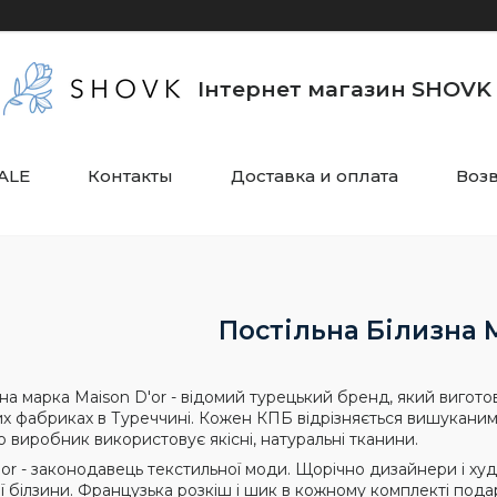
Інтернет магазин SHOVK
ALE
Контакты
Доставка и оплата
Воз
Постільна Білизна 
на марка Maison D'or - відомий турецький бренд, який виготов
их фабриках в Туреччині. Кожен КПБ відрізняється вишуканим
о виробник використовує якісні, натуральні тканини.
'or - законодавець текстильної моди. Щорічно дизайнери і худ
ої білзини. Французька розкіш і шик в кожному комплекті пода