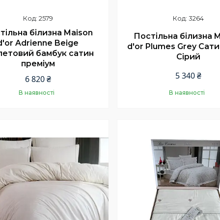
2579
3264
тільна білизна Maison
Постільна білизна 
d'or Adrienne Beige
d'or Plumes Grey Сат
летовий бамбук сатин
Сірий
преміум
5 340 ₴
6 820 ₴
В наявності
В наявності
Купити
Купити