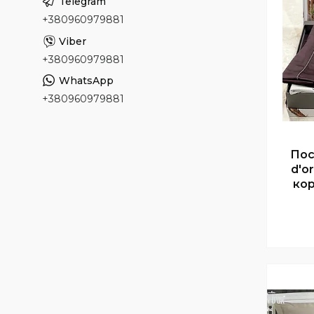
+380960979881
+380960979881
+380960979881
Пос
d'o
ко