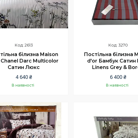
2613
3270
тільна білизна Maison
Постільна білизна 
 Chanel Darc Multicolor
d'or Бамбук Сатин 
Сатин Люкс
Linens Grey & Bo
4 640 ₴
6 400 ₴
В наявності
В наявності
Купити
Купити