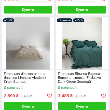
Купити
Купити
–15%
Новинка
–15%
Постільна білизна варена
Постільна Білизна Варена
бавовна Limasso Akadeniz
Бавовна Limasso Exclusive
Krem Standart
Dark Green Зелений
двоспальний євро 200х220см
В наявності
В наявності
2 890
3 485
₴
₴
3 400 ₴
4 100 ₴
Купити
Купити