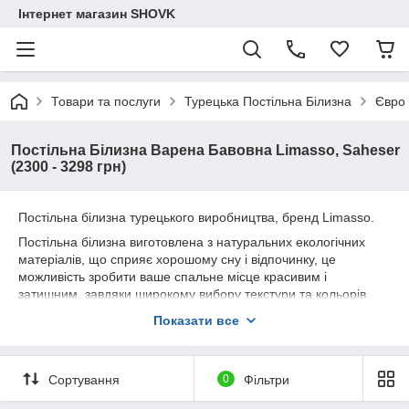
Інтернет магазин SHOVK
Товари та послуги
Турецька Постільна Білизна
Євро
Постільна Білизна Варена Бавовна Limasso, Saheser
(2300 - 3298 грн)
Постільна білизна турецького виробництва, бренд Limasso.
Постільна білизна виготовлена з натуральних екологічних
матеріалів, що сприяє хорошому сну і відпочинку, це
можливість зробити ваше спальне місце красивим і
затишним, завдяки широкому вибору текстури та кольорів
тканини. Купуючи постільну білизну ви отримуєте якісну
Показати все
тканину і сам продукт. Наявність постільної білизни це
рішення проблеми, коли гості залишилися на ніч, ви завжди
зможете застелити ліжко красивою білизною. Постільна
Сортування
0
Фільтри
білизна, це універсальний подарунок до свята.