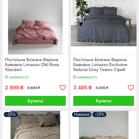
Постільна Білизна Варена
Постільна Білизна Варена
Бавовна Limasso Old Rose
Бавовна Limasso Exclusive
Standart
Natural Grey Темно Сірий
двоспальний євро 200х220см
В наявності
В наявності
2 890
3 485
₴
₴
3 400 ₴
4 100 ₴
Купити
Купити
–15%
Новинка
–15%