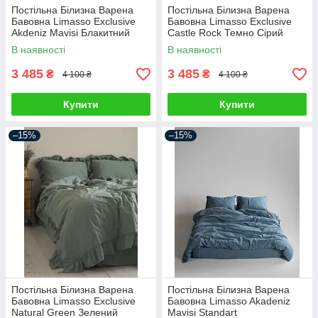
Постільна Білизна Варена
Постільна Білизна Варена
Бавовна Limasso Exclusive
Бавовна Limasso Exclusive
Akdeniz Mavisi Блакитний
Castle Rock Темно Сірий
двоспальний євро 200х220см
двоспальний євро 200х220см
В наявності
В наявності
3 485
3 485
₴
₴
4 100 ₴
4 100 ₴
Купити
Купити
–15%
–15%
Постільна Білизна Варена
Постільна Білизна Варена
Бавовна Limasso Exclusive
Бавовна Limasso Akadeniz
Natural Green Зелений
Mavisi Standart