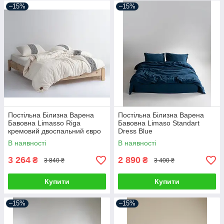
–15%
–15%
Постільна Білизна Варена
Постільна Білизна Варена
Бавовна Limasso Riga
Бавовна Limaso Standart
кремовий двоспальний євро
Dress Blue
200х220см
В наявності
В наявності
3 264
2 890
₴
₴
3 840 ₴
3 400 ₴
Купити
Купити
–15%
–15%