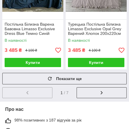
Постільна Білизна Варена
Турецька Постільна Білизна
Бавовна Limasso Exclusive
Limasso Exclusive Opal Grey
Dress Blue Темно Синій
Варений Хлопок 200х220см
двоспальний євро 200х220см
В наявності
В наявності
3 485
3 485
₴
₴
4 100 ₴
4 100 ₴
Купити
Купити
Показати ще
1
/ 7
Про нас
98% позитивних з 187 відгуків за рік