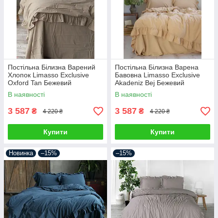
Постільна Білизна Варений
Постільна Білизна Варена
Хлопок Limasso Exclusive
Бавовна Limasso Exclusive
Oxford Tan Бежевий
Akadeniz Bej Бежевий
двоспальний евро 200х220см
двоспальний євро 200х220см
В наявності
В наявності
3 587
3 587
₴
₴
4 220 ₴
4 220 ₴
Купити
Купити
Новинка
–15%
–15%