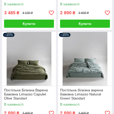
двоспальний євро 200х220см
В наявності
В наявності
3 485
2 890
₴
₴
4 100 ₴
3 400 ₴
Купити
Купити
–15%
–15%
Постільна Білизна Варена
Постільна білизна варена
Бавовна Limasso Capulet
бавовна Limasso Natural
Olive Standart
Green Standart
В наявності
В наявності
2 890
2 890
₴
₴
3 400 ₴
3 400 ₴