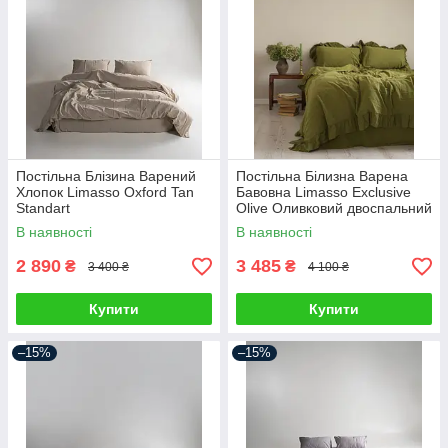
Постільна Блізина Варений
Постільна Білизна Варена
Хлопок Limasso Oxford Tan
Бавовна Limasso Exclusive
Standart
Olive Оливковий двоспальний
евро 200х220см
В наявності
В наявності
2 890
3 485
₴
₴
3 400 ₴
4 100 ₴
Купити
Купити
–15%
–15%