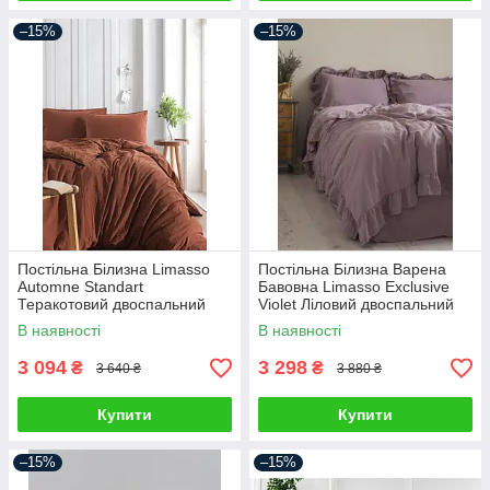
–15%
–15%
Постільна Білизна Limasso
Постільна Білизна Варена
Automne Standart
Бавовна Limasso Exclusive
Теракотовий двоспальний
Violet Ліловий двоспальний
євро 200х220см
євро 200х220см
В наявності
В наявності
3 094
3 298
₴
₴
3 640 ₴
3 880 ₴
Купити
Купити
–15%
–15%