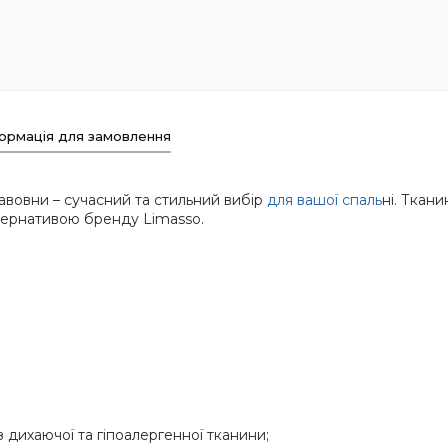
ормація для замовлення
бавовни – сучасний та стильний вибір
для вашої спаль
ні. Ткани
ьтернативою бренду Limasso.
з дихаючої та гіпоалергенної тканини;