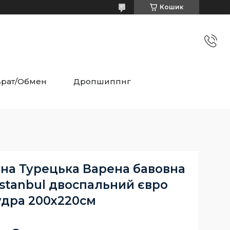
Кошик
врат/Обмен
Дропшиппнг
ина Турецька Варена бавовна
stanbul двоспальний євро
дра 200х220см