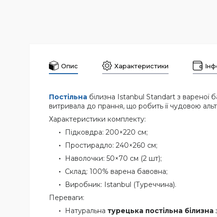
Опис
Характеристики
Інф
Постільна
білизна Istanbul Standart з вареної 
витривала до прання, що робить її чудовою ал
Характеристики комплекту:
Підковдра: 200×220 см;
Простирадло: 240×260 см;
Наволочки: 50×70 см (2 шт);
Склад: 100% варена бавовна;
Виробник: Istanbul (Туреччина).
Переваги:
Натуральна
турецька постільна білизна