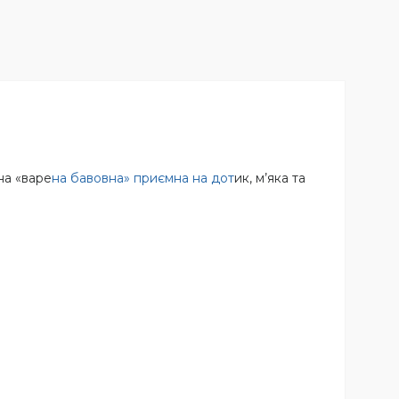
на «варе
на бавовна» приємна на дот
ик, м’яка та