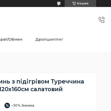
Кошик
врат/Обмен
Дропшиппнг
нь з підігрівом Туреччина
120х160см салатовий
–30%