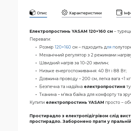
Опис
Характеристики
Інф
Електропростинь YASAM 120×160 см
– турец
Переваги:
Розмір
120×160
см – підходить д
ля п
олуторн
Механічний регулятор з 2 режимами нагріву:
Швидкий нагрів за 10–20 хвилин;
Низьке енергоспоживання: 40 Вт і 88 Вт;
Довжина проводу – 200 см, легка вага <1 кг
Безпечна та надійна
електропростиня
ту
Тканина – м’яка байка для комфорту та зруч
Купити
електропростинь YASAM
просто – обе
Простирадло з електропідігрівом слід вис
простирадло. Заборонено прати у пральній