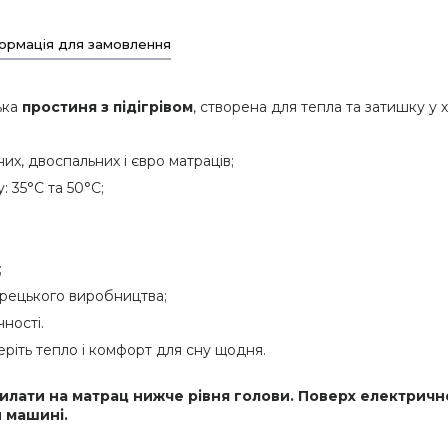
ормація для замовлення
ька
простиня з підігрівом
, створена для тепла та затишку у 
их, двоспальних і євро матраців;
 35°C та 50°C;
;
рецького виробництва;
ності.
ріть тепло і комфорт для сну щодня.
тилати на матрац нижче рівня голови. Поверх електрич
 машині.