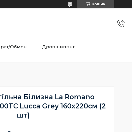
Кошик
врат/Обмен
Дропшиппнг
тільна Білизна La Romano
00TC Lucca Grey 160х220см (2
шт)