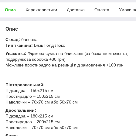
Опис
Характеристики
Доставка
Оплата
Умови п
Опис
Склад:
бавовна
Тип тканини:
Бязь Голд Люкс
Упаковка:
Фірмова сумка на блискавці (за бажанням клієнта,
подарункова коробка +80 грн)
Можливе простирадло на резинці під замовлення +100 грн
Півтораспальний:
Підковдра – 150х215 см
Простирадло – 150х215 см
Наволочки – 70х70 см або 50х70 см
Двоспальний:
Підковдра – 180х215 см
Простирадло – 200х215 см
Наволочки – 70х70 см або 50х70 см
Євро: