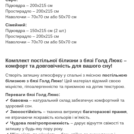
Підковдра – 200х215 см
Простирадло – 200х215 см
Наволочки – 70х70 см або 50х70 см
Сімейний:
Підковдра – 150х215 см (2 шт.)
Простирадло – 200х215 см
Наволочки – 70х70 см або 50х70 см
Комплект постільної білизни з бязі Голд Люкс –
комфорт та довговічність для вашого сну!
Створіть затишну атмосферу у спальні з якісною
постільною
білизною з бязі Голд Люкс
! Цей матеріал відомий своєю
міцністю, гіпоалергенністю та приємною на дотик текстурою.
Переваги бязі Голд Люкс:
✔
бавовна
– натуральний склад забезпечує комфортний та
здоровий сон.
✔
Зносостійкість
– тканина витримує
багаторазові прання
,
не втрачаючи яскравість кольорів і м’якість.
✔
Чудова повітропроникність
– дарує відчуття свіжості та
затишку у будь-яку пору року.