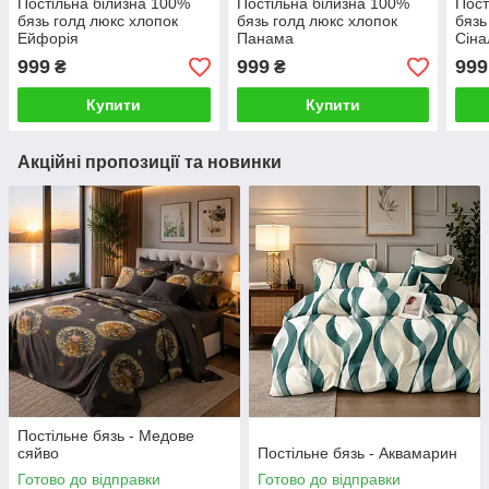
Постільна білизна 100%
Постільна білизна 100%
Пост
бязь голд люкс хлопок
бязь голд люкс хлопок
бязь
Ейфорія
Панама
Сіна
999
999
999
₴
₴
Купити
Купити
Акційні пропозиції та новинки
Постільне бязь - Медове
сяйво
Постільне бязь - Аквамарин
Готово до відправки
Готово до відправки