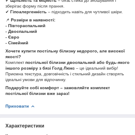
✔
Щільність та міцність
– бязь стійка до зношування і
зберігає форму після прання.
✔
Гіпоалергенність
– підходить навіть для чутливої шкіри.
📌
Розміри в наявності:
- Півтораспальний
- Двоспальний
- Євро
- Сімейний
Хочете купити постільну білизну недорого, але високої
якості?
Комплект
постільної білизни двоспальний або будь-якого
іншого розміру з бязі Голд Люкс
– це ідеальний вибір!
Приємна текстура, довговічність і стильний дизайн створять
ідеальні умови для відпочинку.
Подаруйте собі комфорт – замовляйте комплект
постільної білизни вже зараз!
Приховати
Характеристики