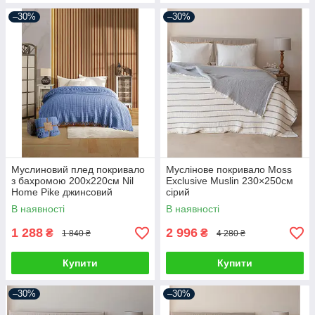
–30%
–30%
Муслиновий плед покривало
Муслінове покривало Moss
з бахромою 200х220см Nil
Exclusive Muslin 230×250см
Home Pike джинсовий
сірий
В наявності
В наявності
1 288
2 996
₴
₴
1 840 ₴
4 280 ₴
Купити
Купити
–30%
–30%