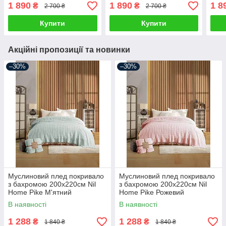
1 890
1 890
1 8
₴
₴
2 700 ₴
2 700 ₴
Купити
Купити
Акційні пропозиції та новинки
–30%
–30%
Муслиновий плед покривало
Муслиновий плед покривало
з бахромою 200х220см Nil
з бахромою 200х220см Nil
Home Pike М'ятний
Home Pike Рожевий
В наявності
В наявності
1 288
1 288
₴
₴
1 840 ₴
1 840 ₴