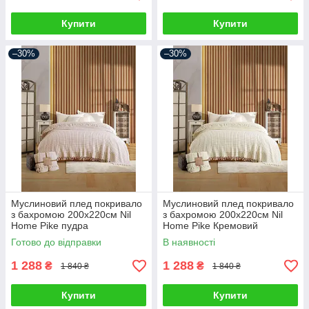
Купити
Купити
–30%
–30%
Муслиновий плед покривало
Муслиновий плед покривало
з бахромою 200х220см Nil
з бахромою 200х220см Nil
Home Pike пудра
Home Pike Кремовий
Готово до відправки
В наявності
1 288
1 288
₴
₴
1 840 ₴
1 840 ₴
Купити
Купити