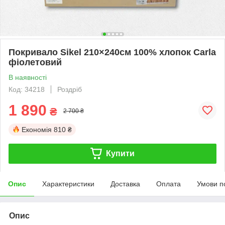
Покривало Sikel 210×240см 100% хлопок Carla
фіолетовий
В наявності
Код: 34218
Роздріб
1 890
₴
2 700 ₴
Економія
810 ₴
Купити
Опис
Характеристики
Доставка
Оплата
Умови п
Опис