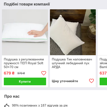
Подібні товари компанії
Подушка з регулюванням
Подушка Тик наповнювач
Поду
пружності ТЕП Royal Soft
штучний лебединий пух
зйом
50×70 см
АРДА
Bam
679
637
₴
970 ₴
Ціну уточнюйте
Купити
Про нас
98% позитивних з 187 відгуків за рік