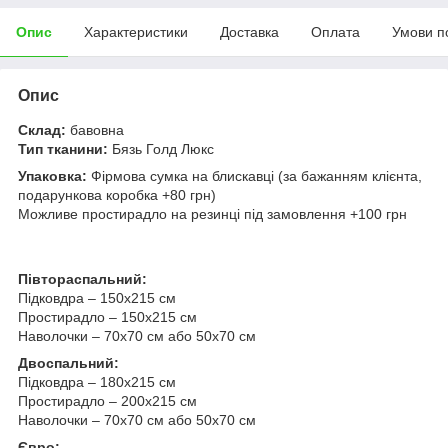
Опис
Характеристики
Доставка
Оплата
Умови п
Опис
Склад:
бавовна
Тип тканини:
Бязь Голд Люкс
Упаковка:
Фірмова сумка на блискавці (за бажанням клієнта,
подарункова коробка +80 грн)
Можливе простирадло на резинці під замовлення +100 грн
Півтораспальний:
Підковдра – 150х215 см
Простирадло – 150х215 см
Наволочки – 70х70 см або 50х70 см
Двоспальний:
Підковдра – 180х215 см
Простирадло – 200х215 см
Наволочки – 70х70 см або 50х70 см
Євро: