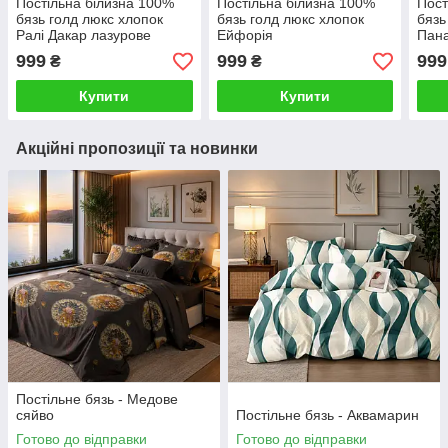
Постільна білизна 100%
Постільна білизна 100%
Пост
бязь голд люкс хлопок
бязь голд люкс хлопок
бязь
Ралі Дакар лазурове
Ейфорія
Пан
999
999
999
₴
₴
Купити
Купити
Акційні пропозиції та новинки
Постільне бязь - Медове
сяйво
Постільне бязь - Аквамарин
Готово до відправки
Готово до відправки