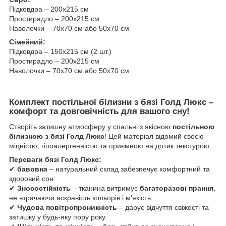
Підковдра – 200х215 см
Простирадло – 200х215 см
Наволочки – 70х70 см або 50х70 см
Сімейний:
Підковдра – 150х215 см (2 шт.)
Простирадло – 200х215 см
Наволочки – 70х70 см або 50х70 см
Комплект постільної білизни з бязі Голд Люкс –
комфорт та довговічність для вашого сну!
Створіть затишну атмосферу у спальні з якісною
постільною
білизною з бязі Голд Люкс
! Цей матеріал відомий своєю
міцністю, гіпоалергенністю та приємною на дотик текстурою.
Переваги бязі Голд Люкс:
✔
бавовна
– натуральний склад забезпечує комфортний та
здоровий сон.
✔
Зносостійкість
– тканина витримує
багаторазові прання
,
не втрачаючи яскравість кольорів і м’якість.
✔
Чудова повітропроникність
– дарує відчуття свіжості та
затишку у будь-яку пору року.