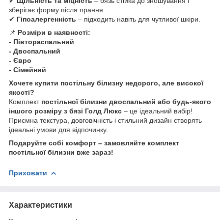
✔
Щільність та міцність
– бязь стійка до зношування і
зберігає форму після прання.
✔
Гіпоалергенність
– підходить навіть для чутливої шкіри.
📌
Розміри в наявності:
- Півтораспальний
- Двоспальний
- Євро
- Сімейний
Хочете купити постільну білизну недорого, але високої
якості?
Комплект
постільної білизни двоспальний або будь-якого
іншого розміру з бязі Голд Люкс
– це ідеальний вибір!
Приємна текстура, довговічність і стильний дизайн створять
ідеальні умови для відпочинку.
Подаруйте собі комфорт – замовляйте комплект
постільної білизни вже зараз!
Приховати
Характеристики