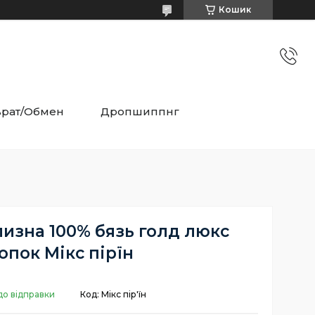
Кошик
врат/Обмен
Дропшиппнг
лизна 100% бязь голд люкс
опок Мікс пірїн
до відправки
Код:
Мікс пір'їн