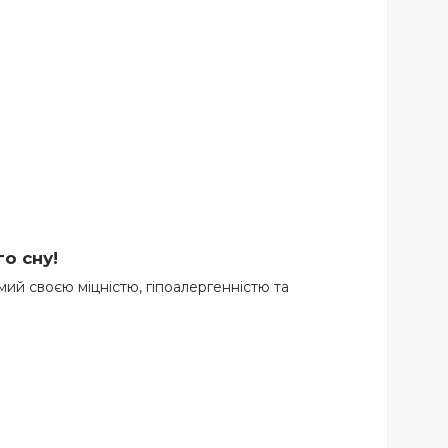
о сну!
омий своєю міцністю, гіпоалергенністю та