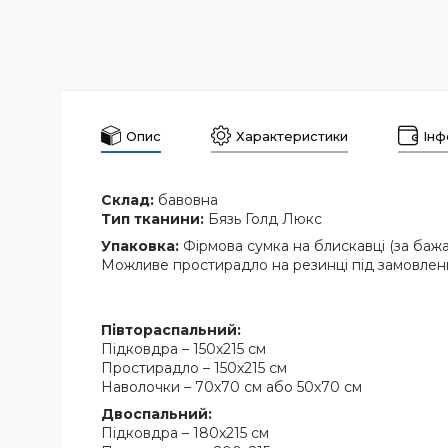
Опис
Характеристики
Інф
Склад:
бавовна
Тип тканини:
Бязь Голд Люкс
Упаковка:
Фірмова сумка на блискавці (за баж
Можливе простирадло на резинці під замовлен
Півтораспальний:
Підковдра – 150х215 см
Простирадло – 150х215 см
Наволочки – 70х70 см або 50х70 см
Двоспальний:
Підковдра – 180х215 см