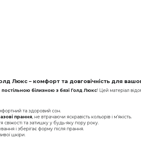
Голд Люкс – комфорт та довговічність для вашог
ю
постільною білизною з бязі Голд Люкс
! Цей матеріал від
мфортний та здоровий сон.
азові прання
, не втрачаючи яскравість кольорів і м’якість.
я свіжості та затишку у будь-яку пору року.
ування і зберігає форму після прання.
ливої шкіри.