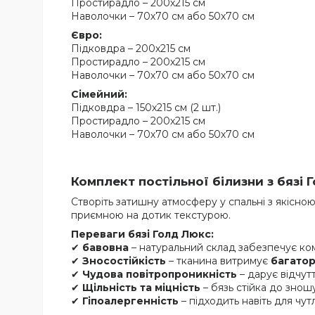
Простирадло – 200х215 см
Наволочки – 70х70 см або 50х70 см
Євро:
Підковдра – 200х215 см
Простирадло – 200х215 см
Наволочки – 70х70 см або 50х70 см
Сімейний:
Підковдра – 150х215 см (2 шт.)
Простирадло – 200х215 см
Наволочки – 70х70 см або 50х70 см
Комплект постільної білизни з бязі 
Створіть затишну атмосферу у спальні з якісно
приємною на дотик текстурою.
Переваги бязі Голд Люкс:
✔
бавовна
– натуральний склад забезпечує ко
✔
Зносостійкість
– тканина витримує
багатор
✔
Чудова повітропроникність
– дарує відчутт
✔
Щільність та міцність
– бязь стійка до знош
✔
Гіпоалергенність
– підходить навіть для чут