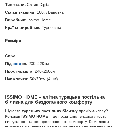
Тип ткани:
Сатин Digital
Склад тканини:
100% Бавовна
Виробник:
Issimo Home
Країна-виробник:
Туреччина
Розміри:
Євро
Під
ковд
ра:
200х220см
Простирадло:
240х260см
Наволочки:
50х70см (4 шт)
ISSIMO HOME – елітна турецька постільна
білизна для бездоганного комфорту
Шукаєте
турецьку постільну білизну
преміум-класу?
Колекції
ISSIMO HOME
– це поєднання високої якості,
вишуканості та неперевершеного комфорту. Комплекти
виготовлені з
ніжного сатину, ранфорсу та попліну
, що