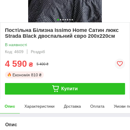
Постільна Білизна Issimo Home Сатин люкс
Strada Black двоспальний євро 200х220см
В наявності
Код: 4609
Роздріб
4 590
₴
5 400 ₴
Економія
810 ₴
Купити
Опис
Характеристики
Доставка
Оплата
Умови п
Опис