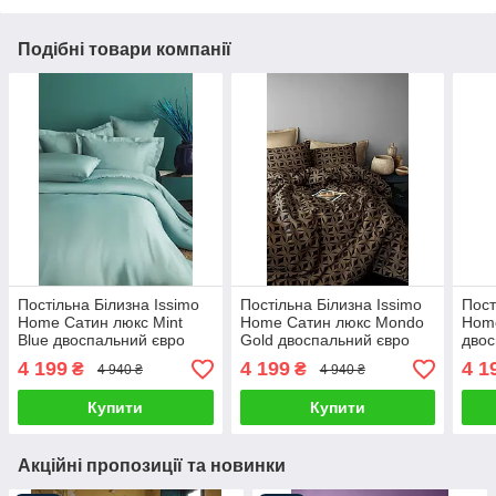
Подібні товари компанії
Постільна Білизна Issimo
Постільна Білизна Issimo
Пост
Home Сатин люкс Mint
Home Сатин люкс Mondo
Hom
Blue двоспальний євро
Gold двоспальний євро
двос
200х220см
200х220см
200
4 199
4 199
4 1
₴
₴
4 940 ₴
4 940 ₴
Купити
Купити
Акційні пропозиції та новинки