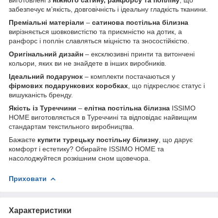
забезпечує м’якість, довговічність і ідеальну гладкість тканини.
Преміальні матеріали
–
сатинова постільна білизна
вирізняється шовковистістю та приємністю на дотик, а
ранфорс і поплін славляться міцністю та зносостійкістю.
Оригінальний дизайн
– ексклюзивні принти та витончені
кольори, яких ви не знайдете в інших виробників.
Ідеальний подарунок
– комплекти постачаються у
фірмових подарункових коробках
, що підкреслює статус і
вишуканість бренду.
Якість із Туреччини
–
елітна постільна білизна
ISSIMO
HOME виготовляється в Туреччині та відповідає найвищим
стандартам текстильного виробництва.
Бажаєте
купити турецьку постільну білизну
, що дарує
комфорт і естетику? Обирайте ISSIMO HOME та
насолоджуйтеся розкішним сном щовечора.
Приховати
Характеристики