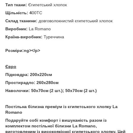
Тип ткани:
Єгипетський хлопок
Щільність: 4
00ТС
Склад тканини:
довговолокнистий єгипетський хлопок
Виробник:
La Romano
Країна-виробник:
Туреччина
Розміри:ng></p>
Євро
Підковдра:
200х220см
Простирадло:
260х280см
Наволочки:
50х70см (2 шт.); 50х70см (2 шт.)
Постільна білизна преміум із єгипетського хлопку La
Romano
Подаруйте собі комфорт і вишуканість разом із
комплектом постільної білизни La Romano,
виготовленим із високоякісної єгипетського хлопку. Цей