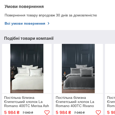
Умови повернення
Повернення товару впродовж 30 днів за домовленістю
Всі умови повернення
Подібні товари компанії
Постільна білизна
Постільна білизна
Пост
Єгипетський хлопок La
Єгипетський хлопок La
Єгип
Romano 400TC Merisa Ash
Romano 400TC Rivano
Roma
200х220см
Steel Grey 200х220см
Grey
5 984
5 984
5 9
₴
₴
7 040 ₴
7 040 ₴