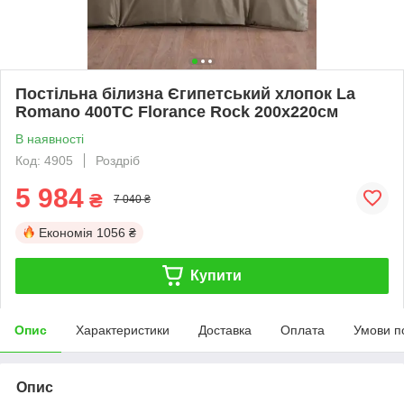
Постільна білизна Єгипетський хлопок La
Romano 400TC Florance Rock 200х220см
В наявності
Код: 4905
Роздріб
5 984
₴
7 040 ₴
Економія
1056 ₴
Купити
Опис
Характеристики
Доставка
Оплата
Умови п
Опис