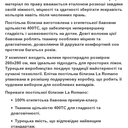
матеріал по праву вважається еталоном розкоші завдяки
своїй ніжності, міцності та здатності зберігати яскравість
кольорів навіть після численних прань.
Постільна білизна виготовлена з єгипетської бавовни
щільністю
400ТС
, що забезпечує неперевершену
гладкість і шовковистість на дотик. Довгі волокна цієї
бавовни роблять тканину особливо міцною та
довговічною, дозволяючи їй дарувати комфортний сон
протягом багатьох років.
У комплект входить велике простирадло розміром
260х280 см
, яке ідеально підходить для просторих ліжок.
Турецьке виробництво поєднує традиції майстерності та
сучасні технології. Елітна постільна білизна La Romano
упакована в розкішну подарункову коробку, що робить її
чудовим вибором для особливих випадків.
Переваги постільної білизни La Romano:
100% єгипетська бавовна преміум-класу.
Тканина щільністю 400ТС для гладкості та
довговічності.
Турецька якість, що відповідає найвищим
стандартам.