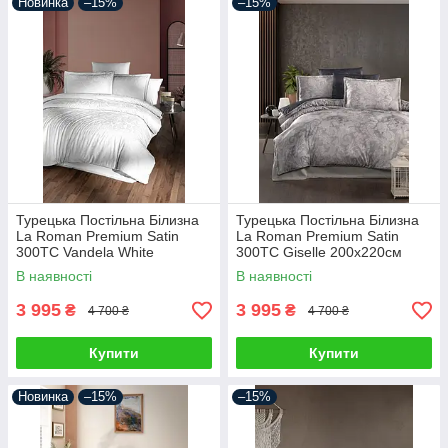
Новинка
–15%
–15%
Турецька Постільна Білизна
Турецька Постільна Білизна
La Roman Premium Satin
La Roman Premium Satin
300TC Vandela White
300TC Giselle 200х220см
200х220см
В наявності
В наявності
3 995
3 995
₴
₴
4 700 ₴
4 700 ₴
Купити
Купити
Новинка
–15%
–15%