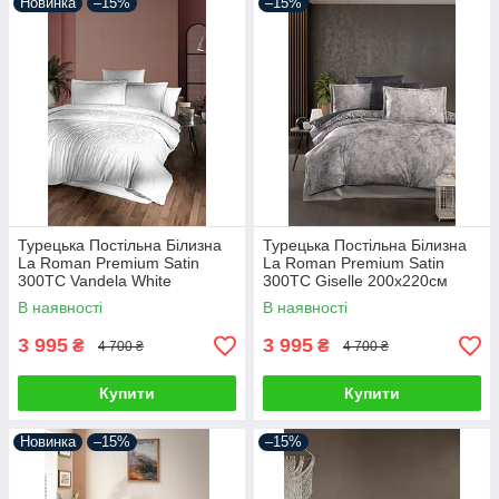
Новинка
–15%
–15%
Турецька Постільна Білизна
Турецька Постільна Білизна
La Roman Premium Satin
La Roman Premium Satin
300TC Vandela White
300TC Giselle 200х220см
200х220см
В наявності
В наявності
3 995
3 995
₴
₴
4 700 ₴
4 700 ₴
Купити
Купити
Новинка
–15%
–15%