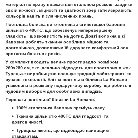
матеріал по праву вважається еталоном розкоші завдяки
своїй ніжності, міцності та здатності зберігати яскравість
кольорів навіть після численних прань.
Постільна білизна виготовлена з єгипетської бавовни
щільністю
400ТС
, що забезпечує неперевершену
гладкість і шовковистість на дотик. Довгі волокна цієї
бавовни роблять тканину особливо міцною та
довговічною, дозволяючи їй дарувати комфортний сон
протягом багатьох років.
У комплект входить велике простирадло розміром
260х280 см
, яке ідеально підходить для просторих ліжок.
Турецьке виробництво поєднує традиції майстерності та
сучасні технології. Елітна постільна білизна La Romano
упакована в розкішну подарункову коробку, що робить її
чудовим вибором для особливих випадків.
Переваги постільної білизни La Romano:
100% єгипетська бавовна преміум-класу.
Тканина щільністю 400ТС для гладкості та
довговічності.
Турецька якість, що відповідає найвищим
стандартам.