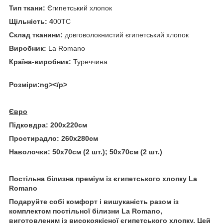
Тип ткани:
Єгипетський хлопок
Щільність: 4
00ТС
Склад тканини:
довговолокнистий єгипетський хлопок
Виробник:
La Romano
Країна-виробник:
Туреччина
Розміри:ng></p>
Євро
Підковдра:
200х220см
Простирадло:
260х280см
Наволочки:
50х70см (2 шт.); 50х70см (2 шт.)
Постільна білизна преміум із єгипетського хлопку La
Romano
Подаруйте собі комфорт і вишуканість разом із
комплектом постільної білизни La Romano,
виготовленим із високоякісної єгипетського хлопку. Цей