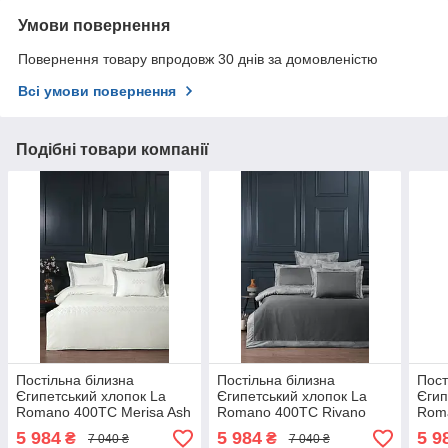
Умови повернення
Повернення товару впродовж 30 днів за домовленістю
Всі умови повернення
Подібні товари компанії
Постільна білизна
Постільна білизна
Пост
Єгипетський хлопок La
Єгипетський хлопок La
Єгип
Romano 400TC Merisa Ash
Romano 400TC Rivano
Roma
200х220см
Steel Grey 200х220см
Grey
5 984
5 984
5 9
₴
₴
7 040 ₴
7 040 ₴