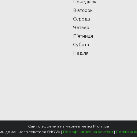
Понеділок
Вівторок
Середа
Четвер
Пʼятниця
Субота
Неділя
Сайт створений на маркетплейсі
Prom.ua
Интернет-магазин домашнего текстиля SHOVK |
Поскаржитися на контент
|
Політика к