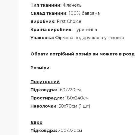
Тип тканини:
Фланель
Склад тканини:
100% бавовна
Виробник:
First Choice
Країна виробник:
Туреччина
Упаковка:
Фірмова подарункова упаковка
Обрати потрібний розмір ви можете в розді
Розміри:
Полуторний
Підковдра:
160х220см
Простирадло:
180х240см
Наволочки:
50х70см (1 шт)
Євро
Підковдра:
200х220см