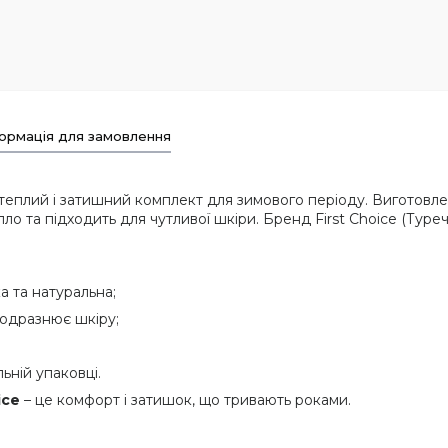
ормація для замовлення
теплий і затишний комплект для зимового періоду. Виготовл
о та підходить для чутливої шкіри. Бренд First Choice (Туреч
а та натуральна;
подразнює шкіру;
ьній упаковці.
ice
– це комфорт і затишок, що тривають роками.