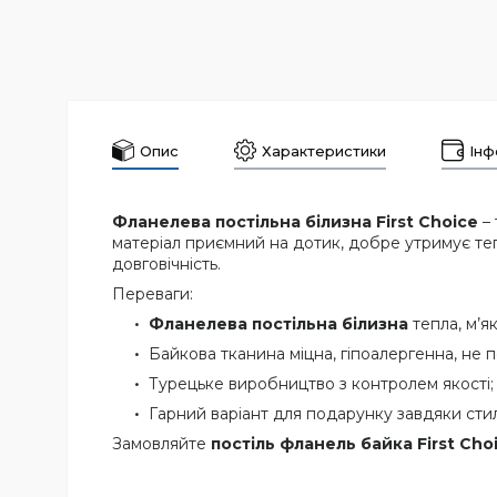
Опис
Характеристики
Інф
Фланелева постільна білизна First Choice
– 
матеріал приємний на дотик, добре утримує тепл
довговічність.
Переваги:
Фланелева постільна білизна
тепла, м’як
Байкова тканина міцна, гіпоалергенна, не 
Турецьке виробництво з контролем якості;
Гарний варіант для подарунку завдяки стил
Замовляйте
постіль фланель байка First Cho