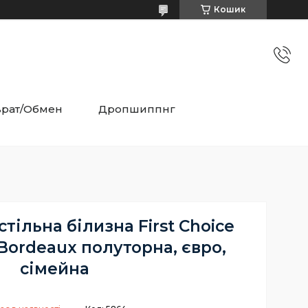
Кошик
врат/Обмен
Дропшиппнг
тільна білизна First Choice
 Bordeaux полуторна, євро,
сімейна