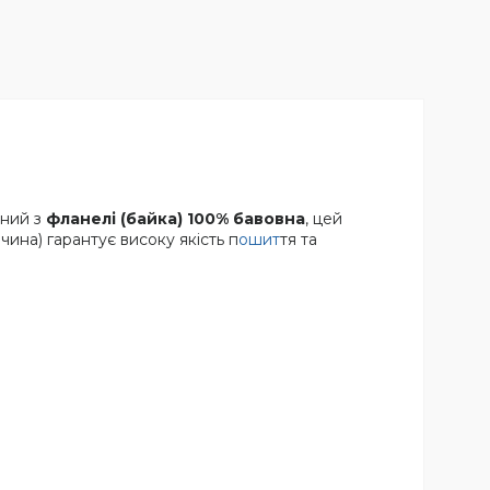
ений з
фланелі (байка) 100% бавовна
, цей
чина) гарантує високу якість п
ошит
тя та