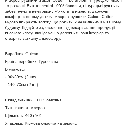
Махрові рушники Gulcan Cotton – це втілення турецької якості
та розкоші. Виготовлені зі 100% бавовни, ці турецькі рушники
забезпечують неймовірну м'якість та ніжність, даруючи
комфорт кожному дотику. Махрові рушники Gulcan Cotton
чудово вбирають вологу, що робить їх незамінними у вашому
будинку. Відчуйте задоволення від використання продукції
високого класу, яка ідеально доповнить ваш інтер'єр та
створить затишну атмосферу.
Виробник: Gulcan
Країна виробник: Туреччина
В упаковці:
- 90х50см (2 шт)
- 140х70см (2 шт)
Склад тканини: 100% бавовна
Тип тканини: Махрові
Щільність: 460 г/м2
Упаковка: Фірмова сумочка на замочці