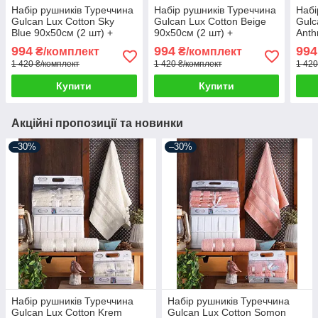
Набір рушників Туреччина
Набір рушників Туреччина
Набі
Gulcan Lux Cotton Sky
Gulcan Lux Cotton Beige
Gulc
Blue 90х50см (2 шт) +
90х50см (2 шт) +
Anth
140х70см (2 шт)
140х70см (2 шт)
+ 14
994
994
994
₴/комплект
₴/комплект
1 420 ₴/комплект
1 420 ₴/комплект
1 420
Купити
Купити
Акційні пропозиції та новинки
–30%
–30%
Набір рушників Туреччина
Набір рушників Туреччина
Gulcan Lux Cotton Krem
Gulcan Lux Cotton Somon