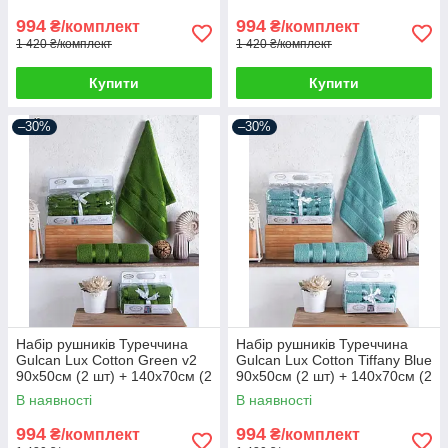
994
994
₴/комплект
₴/комплект
1 420 ₴/комплект
1 420 ₴/комплект
Купити
Купити
–30%
–30%
Набір рушників Туреччина
Набір рушників Туреччина
Gulcan Lux Cotton Green v2
Gulcan Lux Cotton Tiffany Blue
90х50см (2 шт) + 140х70см (2
90х50см (2 шт) + 140х70см (2
шт)
шт)
В наявності
В наявності
994
994
₴/комплект
₴/комплект