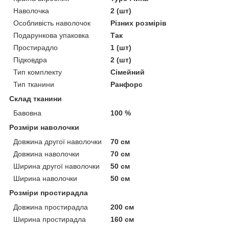
Наволочка
2 (шт)
Особливість наволочок
Різних розмірів
Подарункова упаковка
Так
Простирадло
1 (шт)
Підковдра
2 (шт)
Тип комплекту
Сімейний
Тип тканини
Ранфорс
Склад тканини
Бавовна
100 %
Розміри наволочки
Довжина другої наволочки
70 см
Довжина наволочки
70 см
Ширина другої наволочки
50 см
Ширина наволочки
50 см
Розміри простирадла
Довжина простирадла
200 см
Ширина простирадла
160 см