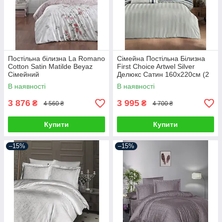
Постільна білизна La Romano
Сімейна Постільна Білизна
Cotton Satin Matilde Beyaz
First Choice Artwel Silver
Сімейний
Делюкс Сатин 160х220см (2
шт)
В наявності
В наявності
3 876
3 995
₴
₴
4 560 ₴
4 700 ₴
Купити
Купити
–15%
–15%