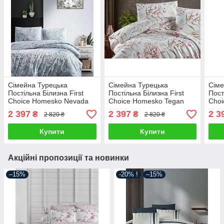
Сімейна Турецька
Сімейна Турецька
Сіме
Постільна Білизна First
Постільна Білизна First
Пост
Choice Homesko Nevada
Choice Homesko Tegan
Cho
Blue (Простирадло на
Powder (Простирадло на
Blue
2 397
2 397
2 3
₴
₴
2 820 ₴
2 820 ₴
резинці)
резинці)
рези
Купити
Купити
Акційні пропозиції та новинки
–15%
-20% !
–15%