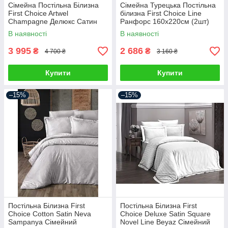
Сімейна Постільна Білизна
Сімейна Турецька Постільна
First Choice Artwel
білизна First Choice Line
Champagne Делюкс Сатин
Ранфорс 160х220см (2шт)
160х220см (2 шт)
В наявності
В наявності
3 995
2 686
₴
₴
4 700 ₴
3 160 ₴
Купити
Купити
–15%
–15%
Постільна Білизна First
Постільна Білизна First
Choice Cotton Satin Neva
Choice Deluxe Satin Square
Sampanya Сімейний
Novel Line Beyaz Сімейний