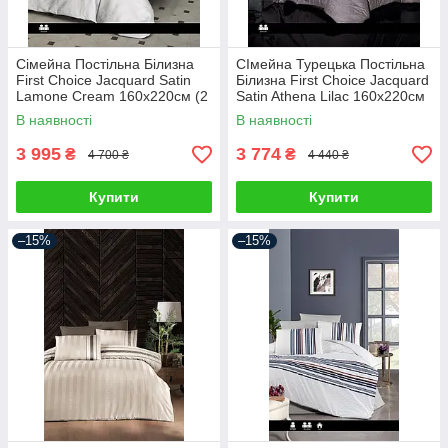
Сімейна Постільна Білизна
СІмейна Турецька Постільна
First Choice Jacquard Satin
Білизна First Choice Jacquard
Lamone Cream 160х220см (2
Satin Athena Lilac 160х220см
шт)
(2 шт)
В наявності
В наявності
3 995
3 774
₴
₴
4 700 ₴
4 440 ₴
Купити
Купити
–15%
–15%