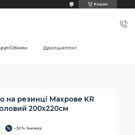
Кошик
врат/Обмен
Дропшиппнг
о на резинці Махрове KR
оловий 200х220см
–30%