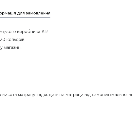
ормація для замовлення
ецького виробника KR.
20 кольорів.
 магазині.
исота матрацу, підходить на матраци від самої мінімальної ви