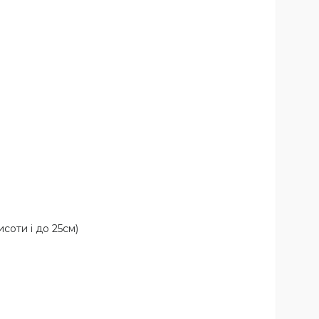
соти і до 25см)