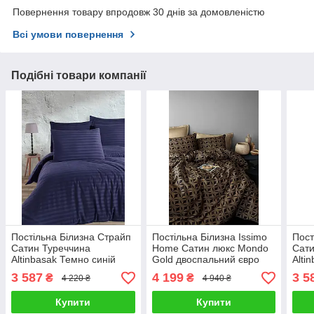
Повернення товару впродовж 30 днів за домовленістю
Всі умови повернення
Подібні товари компанії
Постільна Білизна Страйп
Постільна Білизна Issimo
Пост
Сатин Туреччина
Home Сатин люкс Mondo
Сати
Altinbasak Темно синій
Gold двоспальний євро
Alti
200х220см
200х220см
200
3 587
4 199
3 5
₴
₴
4 220 ₴
4 940 ₴
Купити
Купити