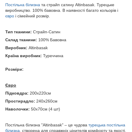
Постільна білизна
та страйп сатину Altinbasak. Турецьке
виробництво. 100% бавовна. В наявності багато кольорів і
євро
і сімейний розмір.
Тип тканини:
Страйп-Сатин
Склад тканини:
100% Бавовна
Виробник:
Altinbasak
Країна виробник:
Туреччина
Розміри:
Євро
Підковдра:
200х220см
Простирадло:
240х260см
Наволочки:
50х70см (4 шт)
Постільна білизна "Altinbasak" – це чудова
турецька постільна
білизна
, створена для справжніх цінителів комфорту та якості.