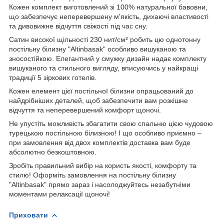
Кожен комплект виготовлений зі 100% натуральної бавовни,
що забезпечує неперевершену м'якість, дихаючі властивості
та дивовижне відчуття свіжості під час сну.
Сатин високої щільності 230 нит/см² робить цю однотонну
постільну білизну "Altinbasak" особливо вишуканою та
зносостійкою. Елегантний у смужку дизайн надає комплекту
вишуканого та стильного вигляду, вписуючись у найкращі
традиції 5 зіркових готелів.
Кожен елемент цієї постільної білизни опрацьований до
найдрібніших деталей, щоб забезпечити вам розкішне
відчуття та неперевершений комфорт щоночі.
Не упустіть можливість збагатити свою спальню цією чудовою
турецькою постільною білизною! І що особливо приємно –
при замовлення від двох комплектів доставка вам буде
абсолютно безкоштовною.
Зробіть правильний вибір на користь якості, комфорту та
стилю! Оформіть замовлення на постільну білизну
"Altinbasak" прямо зараз і насолоджуйтесь незабутніми
моментами релаксації щоночі!
Приховати