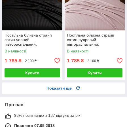
Постільна білизна страйп
Постільна білизна страйп
сатин чорний
сатин пудровий
півтораспальний,
півтораспальний,
двоспальний, євро, сімейний
двоспальний, євро, сімейний
В наявності
В наявності
1 785
1 785
₴
₴
2 100 ₴
2 100 ₴
Купити
Купити
Показати ще
Про нас
98% позитивних з 187 відгуків за рік
Працює з 07.05.2018