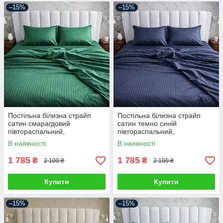
–15%
–15%
Постільна білизна страйп
Постільна білизна страйп
сатин смарагдовий
сатин темно синій
півтораспальний,
півтораспальний,
двоспальний, євро, сімейний
двоспальний, євро, сімейний
В наявності
В наявності
1 785
1 785
₴
₴
2 100 ₴
2 100 ₴
Купити
Купити
–15%
–15%