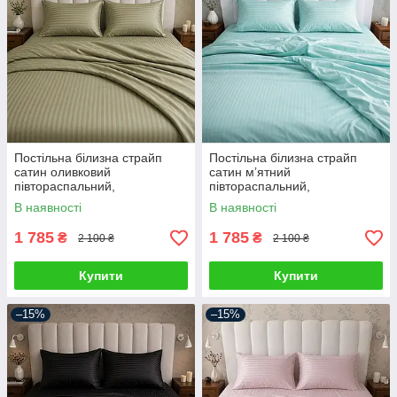
Постільна білизна страйп
Постільна білизна страйп
сатин оливковий
сатин мʼятний
півтораспальний,
півтораспальний,
двоспальний, євро, сімейний
двоспальний, євро, сімейний
В наявності
В наявності
1 785
1 785
₴
₴
2 100 ₴
2 100 ₴
Купити
Купити
–15%
–15%