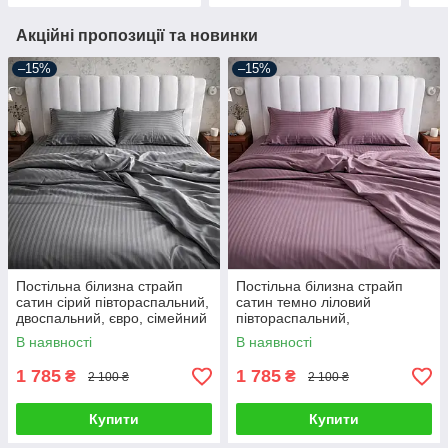
Акційні пропозиції та новинки
–15%
–15%
Постільна білизна страйп
Постільна білизна страйп
сатин сірий півтораспальний,
сатин темно ліловий
двоспальний, євро, сімейний
півтораспальний,
двоспальний, євро, сімейний
В наявності
В наявності
1 785
1 785
₴
₴
2 100 ₴
2 100 ₴
Купити
Купити