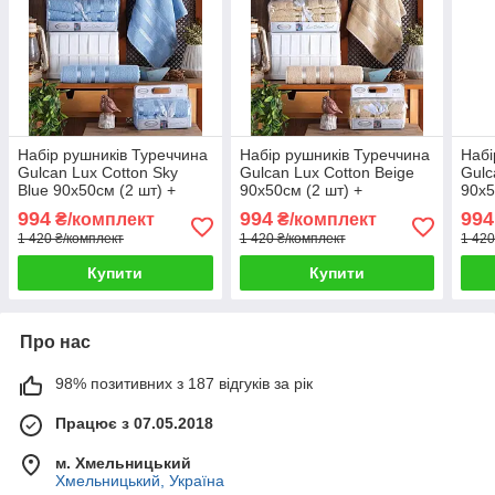
Набір рушників Туреччина
Набір рушників Туреччина
Набі
Gulcan Lux Cotton Sky
Gulcan Lux Cotton Beige
Gulc
Blue 90х50см (2 шт) +
90х50см (2 шт) +
90х5
140х70см (2 шт)
140х70см (2 шт)
140х
994
994
994
₴/комплект
₴/комплект
1 420 ₴/комплект
1 420 ₴/комплект
1 420
Купити
Купити
Про нас
98% позитивних з 187 відгуків за рік
Працює з 07.05.2018
м. Хмельницький
Хмельницький, Україна