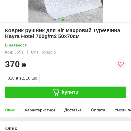
Коврик рушник для ніг махровий Туреччина
Kayra Hotel 700g/m2 50х70см
В наявності
Код: 5551
Опт і роздріб
370
₴
310 ₴
від 10 шт.
Купити
Опис
Характеристики
Доставка
Оплата
Умови п
Опис