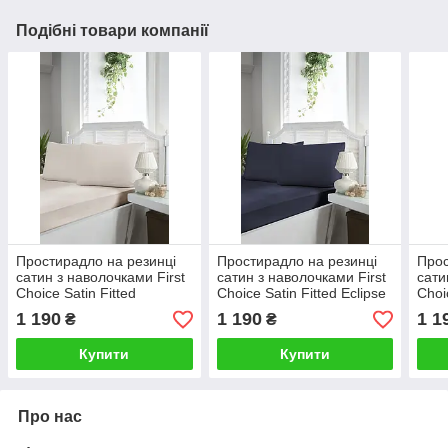
Подібні товари компанії
Простирадло на резинці
Простирадло на резинці
Прос
сатин з наволочками First
сатин з наволочками First
сати
Choice Satin Fitted
Choice Satin Fitted Eclipse
Choi
Champagne
1 190
1 190
1 1
₴
₴
Купити
Купити
Про нас