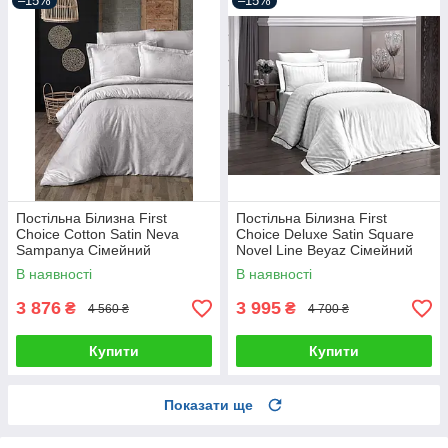
–15%
–15%
Постільна Білизна First
Постільна Білизна First
Choice Cotton Satin Neva
Choice Deluxe Satin Square
Sampanya Сімейний
Novel Line Beyaz Сімейний
В наявності
В наявності
3 876
3 995
₴
₴
4 560 ₴
4 700 ₴
Купити
Купити
Показати ще