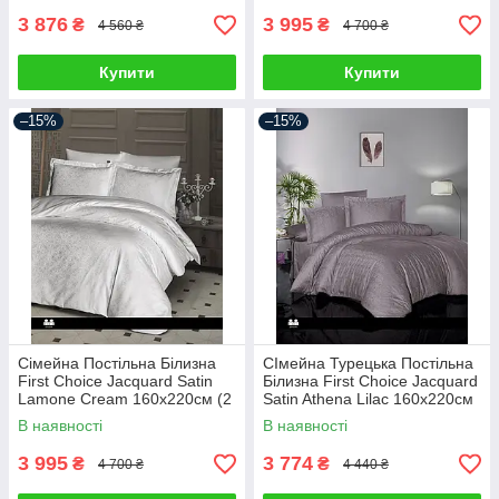
3 876
3 995
₴
₴
4 560 ₴
4 700 ₴
Купити
Купити
–15%
–15%
Сімейна Постільна Білизна
СІмейна Турецька Постільна
First Choice Jacquard Satin
Білизна First Choice Jacquard
Lamone Cream 160х220см (2
Satin Athena Lilac 160х220см
шт)
(2 шт)
В наявності
В наявності
3 995
3 774
₴
₴
4 700 ₴
4 440 ₴