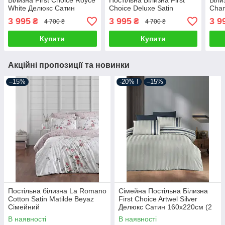
Білизна First Choice Royce
Постільна Білизна First
Біли
White Делюкс Сатин
Choice Deluxe Satin
Cha
160х220см (2 шт)
Square Novel Line Black
160х
3 995
3 995
3 9
₴
₴
4 700 ₴
4 700 ₴
160х220см (2 шт)
Купити
Купити
Акційні пропозиції та новинки
–15%
-20% !
–15%
Постільна білизна La Romano
Сімейна Постільна Білизна
Cotton Satin Matilde Beyaz
First Choice Artwel Silver
Сімейний
Делюкс Сатин 160х220см (2
шт)
В наявності
В наявності