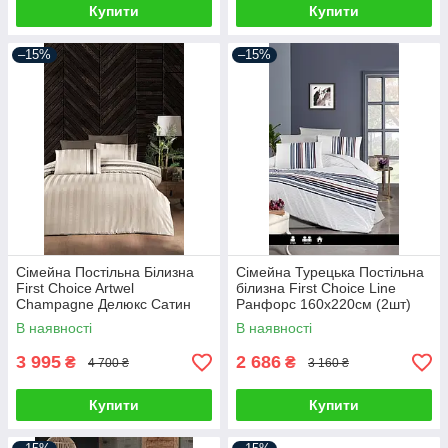
Купити
Купити
–15%
–15%
Сімейна Постільна Білизна
Сімейна Турецька Постільна
First Choice Artwel
білизна First Choice Line
Champagne Делюкс Сатин
Ранфорс 160х220см (2шт)
160х220см (2 шт)
В наявності
В наявності
3 995
2 686
₴
₴
4 700 ₴
3 160 ₴
Купити
Купити