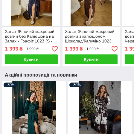
Халат Жіночий махровий
Халат Жіночий махровий
Хала
довгий без Капюшона на
довгий з капюшоном
довг
Запах - Графіт 1023 (S -
Шоколад/Капучіно 1023
Черв
5XL)
(M - 2XL)
2XL)
1 393
1 393
1 3
₴
₴
1 990 ₴
1 990 ₴
Купити
Купити
Акційні пропозиції та новинки
–30%
–30%