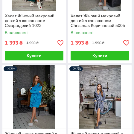
Халат Жіночий махровий
Халат Жіночий махровий
довгий з капюшоном
довгий з капюшоном
Смарагдовий 1023
Christmas Коричневий 5005
В наявності
В наявності
1 393
1 393
₴
₴
1 990 ₴
1 990 ₴
Купити
Купити
–30%
–30%
Жіночий халат махровий з
Жіночий халат махровий з