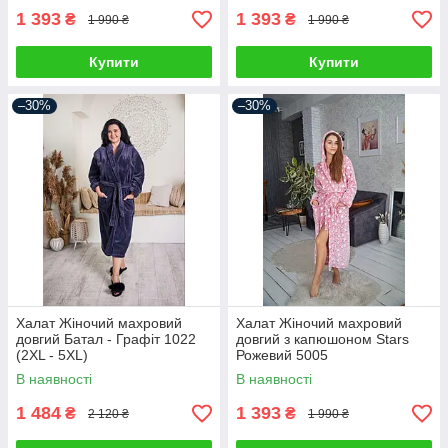
1 393
1 393
₴
₴
1 990 ₴
1 990 ₴
Купити
Купити
–30%
–30%
Халат Жіночий махровий
Халат Жіночий махровий
довгий Батал - Графіт 1022
довгий з капюшоном Stars
(2XL - 5XL)
Рожевий 5005
В наявності
В наявності
1 484
1 393
₴
₴
2 120 ₴
1 990 ₴