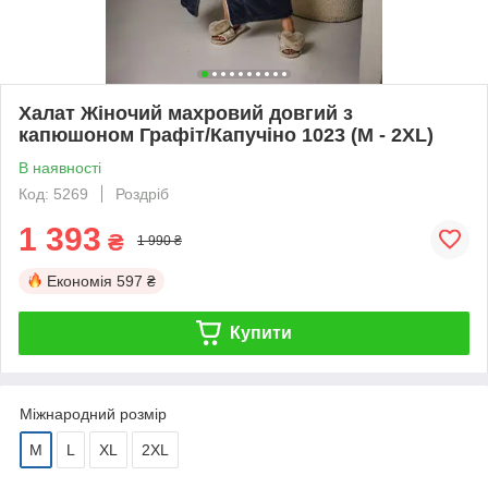
Халат Жіночий махровий довгий з
капюшоном Графіт/Капучіно 1023 (M - 2XL)
В наявності
Код: 5269
Роздріб
1 393
₴
1 990 ₴
Економія
597 ₴
Купити
Міжнародний розмір
M
L
XL
2XL