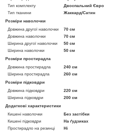
Тип комплекту
Двоспальний Євро
Тип тканини
Жаккард/Сатин
Розміри наволочки
Довжина другої наволочки
70 см
Довжина наволочки
70 см
Ширина другої наволочки
50 см
Ширина наволочки
50 см
Розміри простирадла
Довжина простирадла
240 см
Ширина простирадла
260 см
Розміри підковдри
Довжина підковдри
220 см
Ширина підковдри
200 см
Додаткові характеристики
Кишені наволочки
Без застібки
Кишені підковдри
На ґудзиках
Простирадло на резинці
Ні