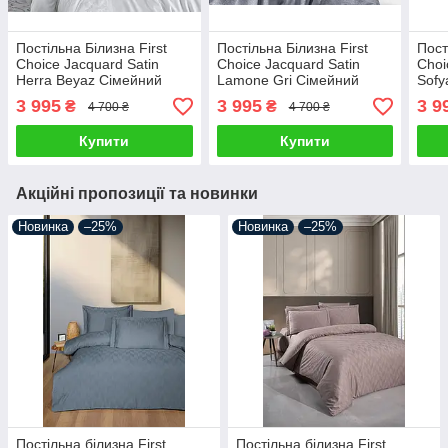
Постільна Білизна First
Постільна Білизна First
Пост
Choice Jacquard Satin
Choice Jacquard Satin
Choi
Herra Beyaz Сімейний
Lamone Gri Сімейний
Sofy
3 995
3 995
3 9
₴
₴
4 700 ₴
4 700 ₴
Купити
Купити
Акційні пропозиції та новинки
Новинка
–25%
Новинка
–25%
Постільна білизна First
Постільна білизна First