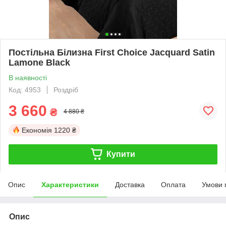
Постільна Білизна First Choice Jacquard Satin
Lamone Black
В наявності
Код: 4953
Роздріб
3 660
₴
4 880 ₴
Економія
1220 ₴
Купити
Опис
Характеристики
Доставка
Оплата
Умови 
Опис