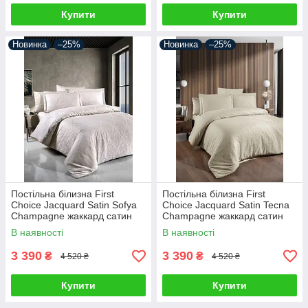
Купити
Купити
Новинка
–25%
Новинка
–25%
Постільна білизна First
Постільна білизна First
Choice Jacquard Satin Sofya
Choice Jacquard Satin Tecna
Champagne жаккард сатин
Champagne жаккард сатин
сатин Туреччина 200х220см
сатин Туреччина 200х220см
В наявності
В наявності
3 390
3 390
₴
₴
4 520 ₴
4 520 ₴
Купити
Купити