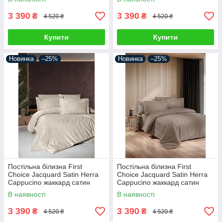
3 390
3 390
₴
₴
4 520 ₴
4 520 ₴
Купити
Купити
Новинка
–25%
Новинка
–25%
Постільна білизна First
Постільна білизна First
Choice Jacquard Satin Herra
Choice Jacquard Satin Herra
Cappucino жаккард сатин
Cappucino жаккард сатин
сатин Туреччина 200х220см
сатин Туреччина 200х220см
В наявності
В наявності
3 390
3 390
₴
₴
4 520 ₴
4 520 ₴