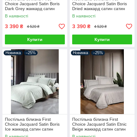
Choice Jacquard Satin Boris
Choice Jacquard Satin Boris
Dark Grey жаккард сатин
Dried жаккард сатин сатин
сатин Туреччина 200х220см
Туреччина 200х220см
В наявності
В наявності
3 390
3 390
₴
₴
4 520 ₴
4 520 ₴
Купити
Купити
Новинка
–25%
Новинка
–25%
Постільна білизна First
Постільна білизна First
Choice Jacquard Satin Boris
Choice Jacquard Satin Etnic
Ice жаккард сатин сатин
Beige жаккард сатин сатин
Туреччина 200х220см
Туреччина 200х220см
В наявності
В наявності