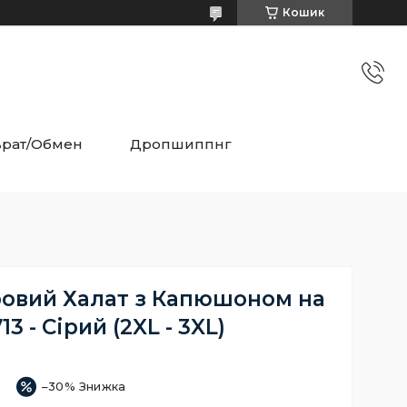
Кошик
врат/Обмен
Дропшиппнг
овий Халат з Капюшоном на
13 - Сірий (2XL - 3XL)
–30%