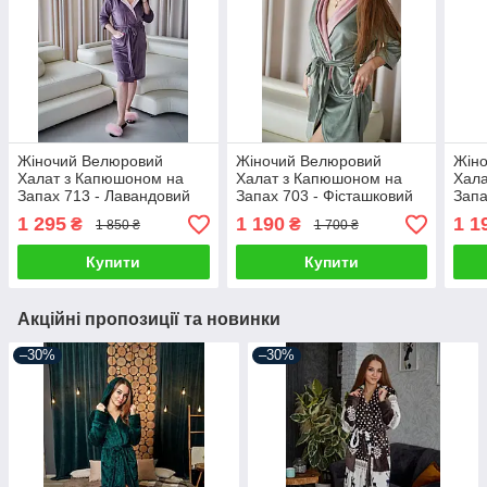
Жіночий Велюровий
Жіночий Велюровий
Жін
Халат з Капюшоном на
Халат з Капюшоном на
Хала
Запах 713 - Лавандовий
Запах 703 - Фісташковий
Запа
(2XL - 3XL)
(S-XL)
1 295
1 190
1 1
₴
₴
1 850 ₴
1 700 ₴
Купити
Купити
Акційні пропозиції та новинки
–30%
–30%