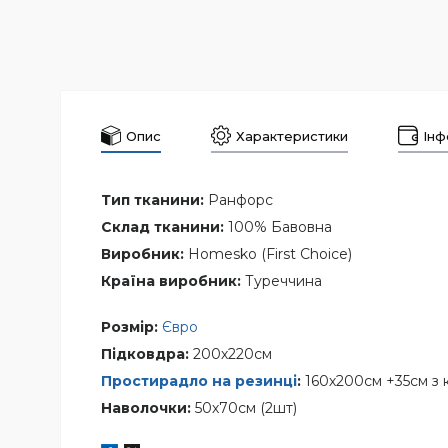
Опис
Характеристики
Інф
Тип тканини:
Ранфорс
Склад тканини:
100% Бавовна
Виробник:
Homesko (First Choice)
Країна виробник:
Туреччина
Розмір:
Євро
Підковдра:
200х220см
Простирадло на резинці
:
160х200см +35см з 
Наволочки:
50х70см (2шт)