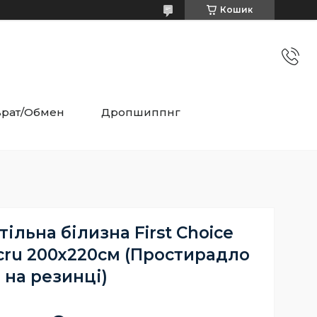
Кошик
врат/Обмен
Дропшиппнг
ільна білизна First Choice
cru 200х220см (Простирадло
на резинці)