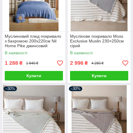
Муслиновий плед покривало
Муслінове покривало Moss
з бахромою 200х220см Nil
Exclusive Muslin 230×250см
Home Pike джинсовий
сірий
В наявності
В наявності
1 288
2 996
₴
₴
1 840 ₴
4 280 ₴
Купити
Купити
–30%
–30%