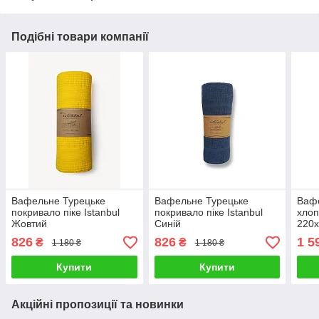
Подібні товари компанії
Вафельне Турецьке
Вафельне Турецьке
Вафе
покривало піке Istanbul
покривало піке Istanbul
хлоп
Жовтий
Синій
220
826
826
1 5
₴
₴
1 180 ₴
1 180 ₴
Купити
Купити
Акційні пропозиції та новинки