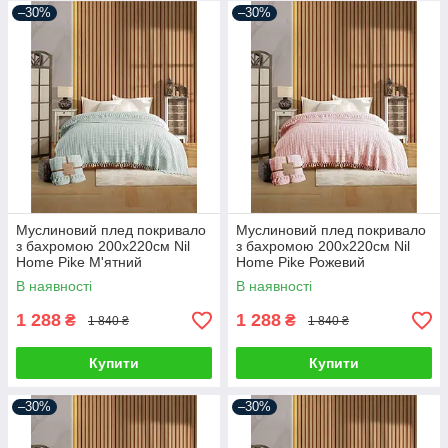
–30%
–30%
Муслиновий плед покривало
Муслиновий плед покривало
з бахромою 200х220см Nil
з бахромою 200х220см Nil
Home Pike М'ятний
Home Pike Рожевий
В наявності
В наявності
1 288
1 288
₴
₴
1 840 ₴
1 840 ₴
Купити
Купити
–30%
–30%