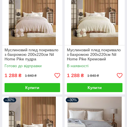
Муслиновий плед покривало
Муслиновий плед покривало
з бахромою 200х220см Nil
з бахромою 200х220см Nil
Home Pike пудра
Home Pike Кремовий
Готово до відправки
В наявності
1 288
1 288
₴
₴
1 840 ₴
1 840 ₴
Купити
Купити
–30%
–30%