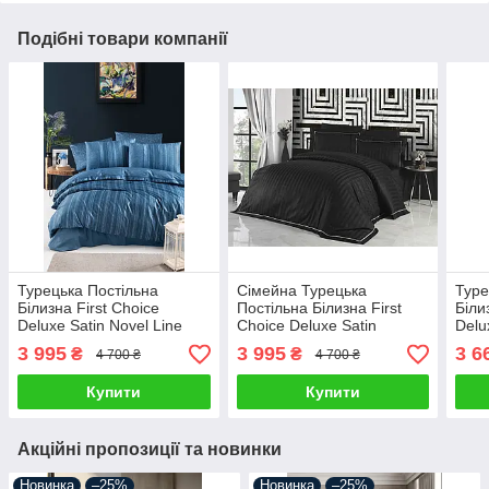
Подібні товари компанії
Турецька Постільна
Сімейна Турецька
Туре
Білизна First Choice
Постільна Білизна First
Біли
Deluxe Satin Novel Line
Choice Deluxe Satin
Delu
Cinnamon
Square Novel Line Black
Cora
3 995
3 995
3 6
₴
₴
4 700 ₴
4 700 ₴
160х220см (2 шт)
Купити
Купити
Акційні пропозиції та новинки
Новинка
–25%
Новинка
–25%