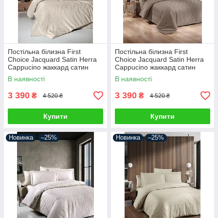
Постільна білизна First
Постільна білизна First
Choice Jacquard Satin Herra
Choice Jacquard Satin Herra
Cappucino жаккард сатин
Cappucino жаккард сатин
сатин Туреччина 200х220см
сатин Туреччина 200х220см
В наявності
В наявності
3 390
3 390
₴
₴
4 520 ₴
4 520 ₴
Купити
Купити
Новинка
–25%
Новинка
–25%