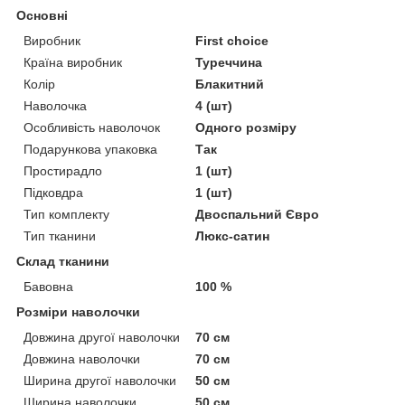
Основні
Виробник
First choice
Країна виробник
Туреччина
Колір
Блакитний
Наволочка
4 (шт)
Особливість наволочок
Одного розміру
Подарункова упаковка
Так
Простирадло
1 (шт)
Підковдра
1 (шт)
Тип комплекту
Двоспальний Євро
Тип тканини
Люкс-сатин
Склад тканини
Бавовна
100 %
Розміри наволочки
Довжина другої наволочки
70 см
Довжина наволочки
70 см
Ширина другої наволочки
50 см
Ширина наволочки
50 см