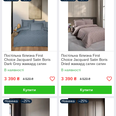
Постільна білизна First
Постільна білизна First
Choice Jacquard Satin Boris
Choice Jacquard Satin Boris
Dark Grey жаккард сатин
Dried жаккард сатин сатин
сатин Туреччина 200х220см
Туреччина 200х220см
В наявності
В наявності
3 390
3 390
₴
₴
4 520 ₴
4 520 ₴
Купити
Купити
Новинка
–25%
Новинка
–25%