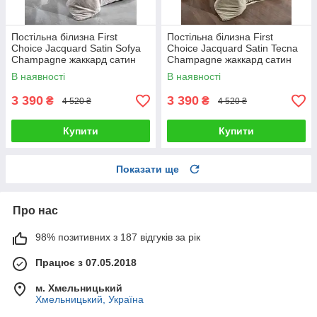
Постільна білизна First
Постільна білизна First
Choice Jacquard Satin Sofya
Choice Jacquard Satin Tecna
Champagne жаккард сатин
Champagne жаккард сатин
сатин Туреччина 200х220см
сатин Туреччина 200х220см
В наявності
В наявності
3 390
3 390
₴
₴
4 520 ₴
4 520 ₴
Купити
Купити
Показати ще
Про нас
98% позитивних з 187 відгуків за рік
Працює з 07.05.2018
м. Хмельницький
Хмельницький, Україна