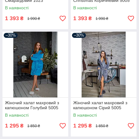
Смарагдовий 1023
Christmas Коричневий 5005
В наявності
В наявності
1 393
1 393
₴
₴
1 990 ₴
1 990 ₴
–30%
–30%
Жіночий халат махровий з
Жіночий халат махровий з
капюшоном Голубий 5005
капюшоном Сірий 5005
В наявності
В наявності
1 295
1 295
₴
₴
1 850 ₴
1 850 ₴