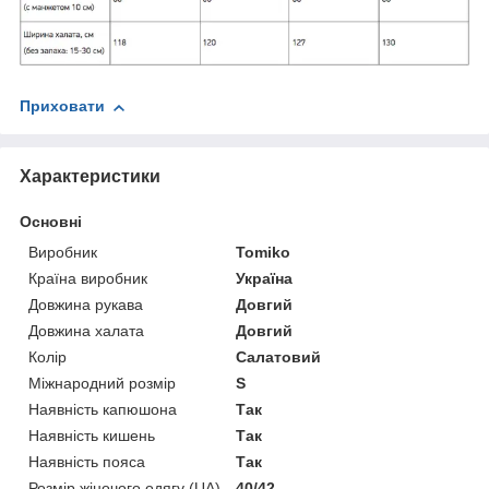
Приховати
Характеристики
Основні
Виробник
Tomiko
Країна виробник
Україна
Довжина рукава
Довгий
Довжина халата
Довгий
Колір
Салатовий
Міжнародний розмір
S
Наявність капюшона
Так
Наявність кишень
Так
Наявність пояса
Так
Розмір жіночого одягу (UA)
40/42