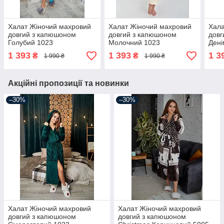
Халат Жіночий махровий
Халат Жіночий махровий
Хала
довгий з капюшоном
довгий з капюшоном
довг
Голубий 1023
Молочний 1023
Дені
1 393
1 393
1 3
₴
₴
1 990 ₴
1 990 ₴
Акційні пропозиції та новинки
–30%
–30%
Халат Жіночий махровий
Халат Жіночий махровий
довгий з капюшоном
довгий з капюшоном