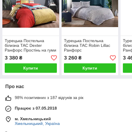
Турецька Постельна
Турецька Постельна
Туре
білизна TAC Dexter
білизна TAC Robin Lillac
біли
Ранфорс Простінь на гуми
Ранфорс
Ран
3 380
3 260
3 4
₴
₴
Купити
Купити
Про нас
98% позитивних з 187 відгуків за рік
Працює з 07.05.2018
м. Хмельницький
Хмельницький, Україна