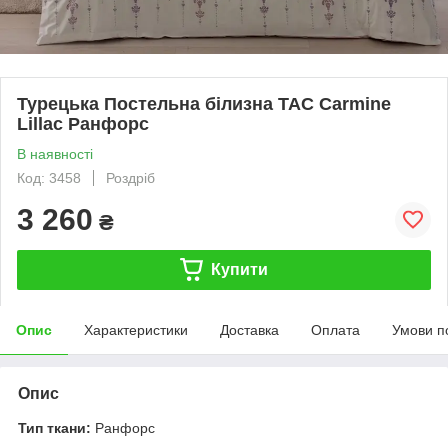
Турецька Постельна білизна TAC Carmine
Lillac Ранфорс
В наявності
Код: 3458
Роздріб
3 260
₴
Купити
Опис
Характеристики
Доставка
Оплата
Умови п
Опис
Тип ткани:
Ранфорс