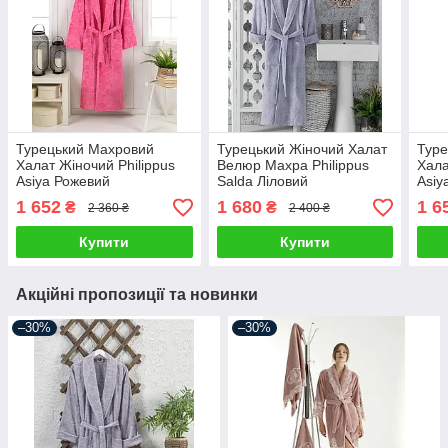
Турецький Махровий
Турецький Жіночий Халат
Туре
Халат Жіночий Philippus
Велюр Махра Philippus
Хала
Asiya Рожевий
Salda Ліловий
Asiy
1 652
1 680
1 6
₴
₴
2 360 ₴
2 400 ₴
Купити
Купити
Акційні пропозиції та новинки
–30%
–30%