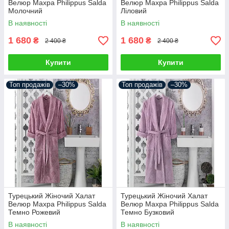
Велюр Махра Philippus Salda
Велюр Махра Philippus Salda
Молочний
Ліловий
В наявності
В наявності
1 680
1 680
₴
₴
2 400 ₴
2 400 ₴
Купити
Купити
Топ продажів
–30%
Топ продажів
–30%
Турецький Жіночий Халат
Турецький Жіночий Халат
Велюр Махра Philippus Salda
Велюр Махра Philippus Salda
Темно Рожевий
Темно Бузковий
В наявності
В наявності