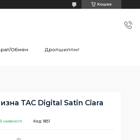
Кошик
врат/Обмен
Дропшиппнг
зна TAC Digital Satin Ciara
В наявності
Код:
1851