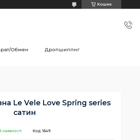
Кошик
врат/Обмен
Дропшиппнг
на Le Vele Love Spring series
сатин
В наявності
Код:
1649