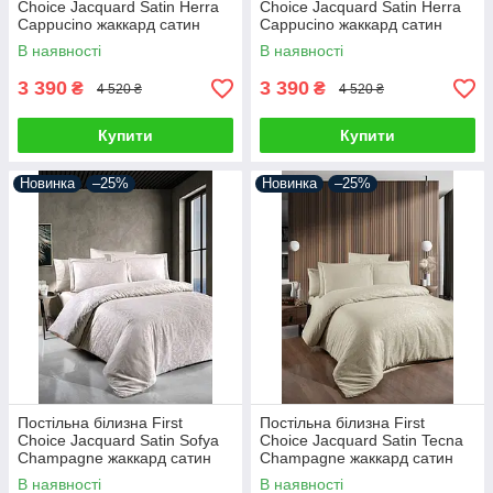
Choice Jacquard Satin Herra
Choice Jacquard Satin Herra
Cappucino жаккард сатин
Cappucino жаккард сатин
сатин Туреччина 200х220см
сатин Туреччина 200х220см
В наявності
В наявності
3 390
3 390
₴
₴
4 520 ₴
4 520 ₴
Купити
Купити
Новинка
–25%
Новинка
–25%
Постільна білизна First
Постільна білизна First
Choice Jacquard Satin Sofya
Choice Jacquard Satin Tecna
Champagne жаккард сатин
Champagne жаккард сатин
сатин Туреччина 200х220см
сатин Туреччина 200х220см
В наявності
В наявності