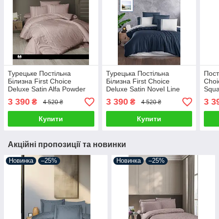
Турецьке Постільна
Турецька Постільна
Пост
Білизна First Choice
Білизна First Choice
Choi
Deluxe Satin Alfa Powder
Deluxe Satin Novel Line
Squa
Coral
3 390
3 390
3 3
₴
₴
4 520 ₴
4 520 ₴
Купити
Купити
Акційні пропозиції та новинки
Новинка
–25%
Новинка
–25%