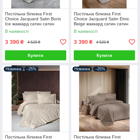
Постільна білизна First
Постільна білизна First
Choice Jacquard Satin Boris
Choice Jacquard Satin Etnic
Ice жаккард сатин сатин
Beige жаккард сатин сатин
Туреччина 200х220см
Туреччина 200х220см
В наявності
В наявності
3 390
3 390
₴
₴
4 520 ₴
4 520 ₴
Купити
Купити
Новинка
–25%
Новинка
–25%
Постільна білизна First
Постільна білизна First