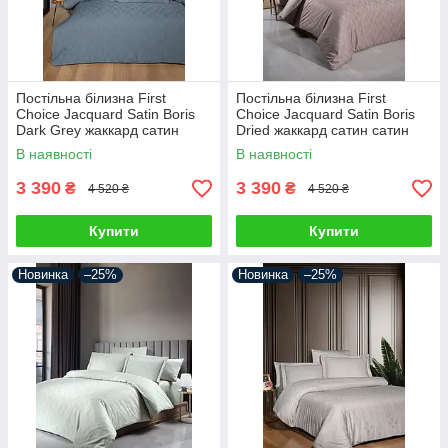
Постільна білизна First
Постільна білизна First
Choice Jacquard Satin Boris
Choice Jacquard Satin Boris
Dark Grey жаккард сатин
Dried жаккард сатин сатин
сатин Туреччина 200х220см
Туреччина 200х220см
В наявності
В наявності
3 390
3 390
₴
₴
4 520 ₴
4 520 ₴
Купити
Купити
Новинка
–25%
Новинка
–25%