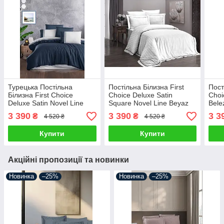
Турецька Постільна
Постільна Білизна First
Пост
Білизна First Choice
Choice Deluxe Satin
Choi
Deluxe Satin Novel Line
Square Novel Line Beyaz
Bele
Coral
Туре
3 390
3 390
3 3
₴
₴
4 520 ₴
4 520 ₴
Купити
Купити
Акційні пропозиції та новинки
Новинка
–25%
Новинка
–25%