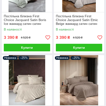
Постільна білизна First
Постільна білизна First
Choice Jacquard Satin Boris
Choice Jacquard Satin Etnic
Ice жаккард сатин сатин
Beige жаккард сатин сатин
Туреччина 200х220см
Туреччина 200х220см
В наявності
В наявності
3 390
3 390
₴
₴
4 520 ₴
4 520 ₴
Купити
Купити
Новинка
–25%
Новинка
–25%