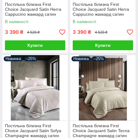
Постільна білизна First
Постільна білизна First
Choice Jacquard Satin Herra
Choice Jacquard Satin Herra
Cappucino жаккард сатин
Cappucino жаккард сатин
сатин Туреччина 200х220см
сатин Туреччина 200х220см
В наявності
В наявності
3 390
3 390
₴
₴
4 520 ₴
4 520 ₴
Купити
Купити
Новинка
–25%
Новинка
–25%
Постільна білизна First
Постільна білизна First
Choice Jacquard Satin Sofya
Choice Jacquard Satin Tecna
Champagne жаккард сатин
Champagne жаккард сатин