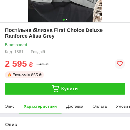
Постільна білизна First Choice Deluxe
Ranforce Alisa Grey
В наявності
Код: 1561
Роздріб
2 595
₴
3 460 ₴
Економія
865 ₴
Купити
Опис
Характеристики
Доставка
Оплата
Умови 
Опис