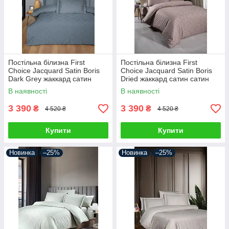
Постільна білизна First
Постільна білизна First
Choice Jacquard Satin Boris
Choice Jacquard Satin Boris
Dark Grey жаккард сатин
Dried жаккард сатин сатин
сатин Туреччина 200х220см
Туреччина 200х220см
В наявності
В наявності
3 390
3 390
₴
₴
4 520 ₴
4 520 ₴
Купити
Купити
Новинка
–25%
Новинка
–25%