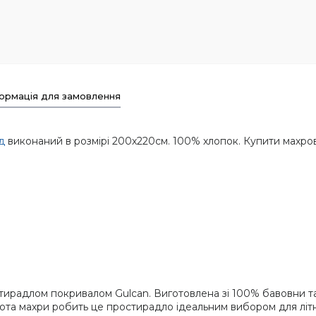
ормація для замовлення
д
виконаний в розмірі 200х220см. 100% хлопок. Купити махро
ирадлом покривалом Gulcan. Виготовлена зі 100% бавовни та 
сота махри робить це простирадло ідеальним вибором для літнь