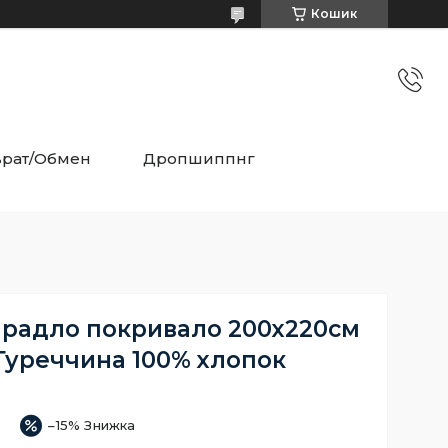
Кошик
врат/Обмен
Дропшиппнг
радло покривало 200х220см
 Туреччина 100% хлопок
–15%