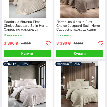
Постільна білизна First
Постільна білизна First
Choice Jacquard Satin Herra
Choice Jacquard Satin Herra
Cappucino жаккард сатин
Cappucino жаккард сатин
сатин Туреччина 200х220см
сатин Туреччина 200х220см
В наявності
В наявності
3 390
3 390
₴
₴
4 520 ₴
4 520 ₴
Купити
Купити
Новинка
–25%
Новинка
–25%