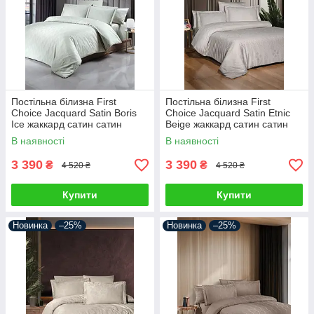
Постільна білизна First
Постільна білизна First
Choice Jacquard Satin Boris
Choice Jacquard Satin Etnic
Ice жаккард сатин сатин
Beige жаккард сатин сатин
Туреччина 200х220см
Туреччина 200х220см
В наявності
В наявності
3 390
3 390
₴
₴
4 520 ₴
4 520 ₴
Купити
Купити
Новинка
–25%
Новинка
–25%