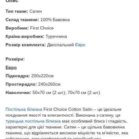
Опис
Тип ткани:
Сатин
Склад тканини:
100% Бавовна
Виробник:
First Choice
Країна-виробник:
Туреччина
Розмір комплекта:
Двоспальний
Євро
Розміри:
Евро
Підковдра:
200х220см
Простирадло:
240х260см
Наволочки:
50х70 см (2 шт.); 70х70 см (2 шт.)
Постільна білизна
First Choice Cotton Satin – це ідеальне
поєднання якості та елегантності. Виконана з сатину, ця
турецька постільна білизна
має особливий блиск і гладкість,
характерні для цієї тканини. Сатин – це щільна бавовняна
тканина, що відрізняється високою міцністю та м'якістю, яка
забезпечить вам комфортний та спокійний сон.