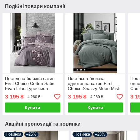
Подібні товари компанії
Постільна білизна сатин
Постільна білизна
Пост
First Choice Cotton Satin
однотонна сатин First
одно
Evan Lilac Туреччина
Choice Snazzy Moon Mist
Choi
двоспальна євро
Туреччина євро
Туре
3 195
3 195
3 1
₴
₴
4 260 ₴
4 260 ₴
200х220см
200х220см
200
Купити
Купити
Акційні пропозиції та новинки
Новинка
–25%
Новинка
–25%