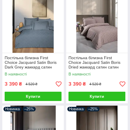
Постільна білизна First
Постільна білизна First
Choice Jacquard Satin Boris
Choice Jacquard Satin Boris
Dark Grey жаккард сатин
Dried жаккард сатин сатин
сатин Туреччина 200х220см
Туреччина 200х220см
В наявності
В наявності
3 390
3 390
₴
₴
4 520 ₴
4 520 ₴
Купити
Купити
Новинка
–25%
Новинка
–25%