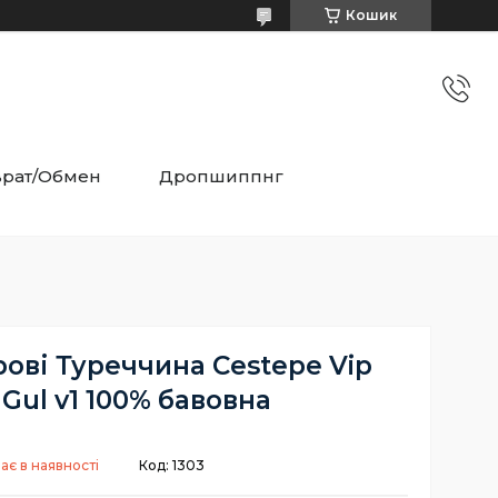
Кошик
врат/Обмен
Дропшиппнг
ові Туреччина Cestepe Vip
 Gul v1 100% бавовна
ає в наявності
Код:
1303