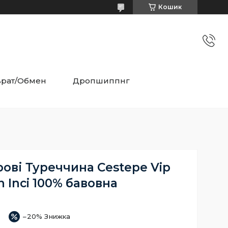
Кошик
врат/Обмен
Дропшиппнг
ові Туреччина Cestepe Vip
n Inci 100% бавовна
–20%