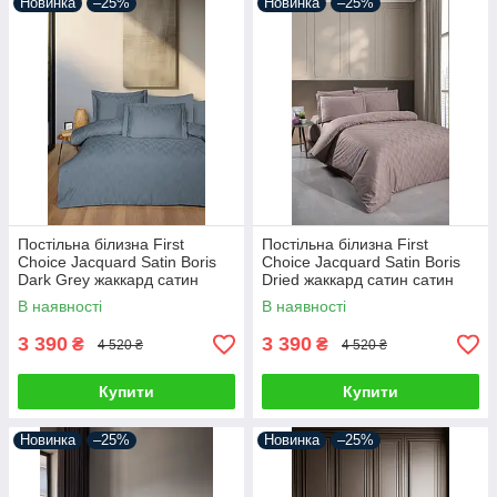
Новинка
–25%
Новинка
–25%
Постільна білизна First
Постільна білизна First
Choice Jacquard Satin Boris
Choice Jacquard Satin Boris
Dark Grey жаккард сатин
Dried жаккард сатин сатин
сатин Туреччина 200х220см
Туреччина 200х220см
В наявності
В наявності
3 390
3 390
₴
₴
4 520 ₴
4 520 ₴
Купити
Купити
Новинка
–25%
Новинка
–25%