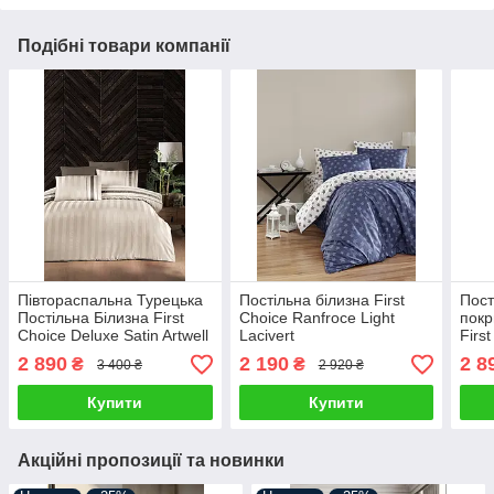
Подібні товари компанії
Півтораспальна Турецька
Постільна білизна First
Пост
Постільна Білизна First
Choice Ranfroce Light
покр
Choice Deluxe Satin Artwell
Lacivert
Firs
Champagne 160х220см
Lilac
2 890
2 190
2 8
₴
₴
3 400 ₴
2 920 ₴
Купити
Купити
Акційні пропозиції та новинки