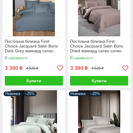
Постільна білизна First
Постільна білизна First
Choice Jacquard Satin Boris
Choice Jacquard Satin Boris
Dark Grey жаккард сатин
Dried жаккард сатин сатин
сатин Туреччина 200х220см
Туреччина 200х220см
В наявності
В наявності
3 390
3 390
₴
₴
4 520 ₴
4 520 ₴
Купити
Купити
Новинка
–25%
Новинка
–25%