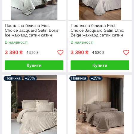
Постільна білизна First
Постільна білизна First
Choice Jacquard Satin Boris
Choice Jacquard Satin Etnic
Ice жаккард сатин сатин
Beige жаккард сатин сатин
Туреччина 200х220см
Туреччина 200х220см
В наявності
В наявності
3 390
3 390
₴
₴
4 520 ₴
4 520 ₴
Купити
Купити
Новинка
–25%
Новинка
–25%