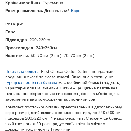
Країна-виробник:
Туреччина
Розмір комплекта:
Двоспальний
Євро
Розміри:
Евро
Підковдра:
200х220см
Простирадло:
240х260см
Наволочки:
50х70 см (2 шт.); 70х70 см (2 шт.)
Постільна білизна
First Choice Cotton Satin – це ідеальне
поєднання якості та елегантності. Виконана з сатину, ця
турецька постільна білизна
має особливий блиск і гладкість,
характерні для цієї тканини. Сатин – це щільна бавовняна
тканина, що відрізняється високою міцністю та м'якістю, яка
забезпечить вам комфортний та спокійний сон.
Комплект постільної білизни представлений в двоспальному
євро розмірі, який включає велике простирадло 240х260 см,
підковдра 200х220 см і 4 наволочки. First Choice – це бренд,
який вже понад 20 років радує своїх клієнтів якісним
домашнім текстилем із Туреччини.