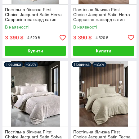
Постільна білизна First
Постільна білизна First
Choice Jacquard Satin Herra
Choice Jacquard Satin Herra
Cappucino жаккард сатин
Cappucino жаккард сатин
сатин Туреччина 200х220см
сатин Туреччина 200х220см
В наявності
В наявності
3 390
3 390
₴
₴
4 520 ₴
4 520 ₴
Купити
Купити
Новинка
–25%
Новинка
–25%
Постільна білизна First
Постільна білизна First
Choice Jacquard Satin Sofya
Choice Jacquard Satin Tecna