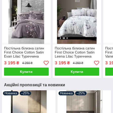
Постільна білизна сатин
Постільна білизна сатин
Пост
First Choice Cotton Satin
First Choice Cotton Satin
Firs
Evan Lilac Туреччина
Leena Lilac Туреччина
Vane
двоспальна євро
двоспальна євро
двос
3 195
3 195
3 1
₴
₴
4 260 ₴
4 260 ₴
200х220см
200х220см
200
Купити
Купити
Акційні пропозиції та новинки
Новинка
–25%
Новинка
–25%